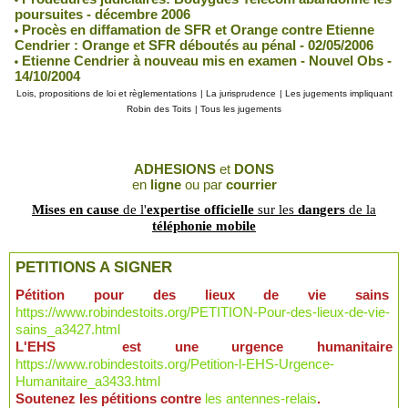
poursuites - décembre 2006
Procès en diffamation de SFR et Orange contre Etienne
Cendrier : Orange et SFR déboutés au pénal - 02/05/2006
Etienne Cendrier à nouveau mis en examen - Nouvel Obs -
14/10/2004
Lois, propositions de loi et règlementations
|
La jurisprudence
|
Les jugements impliquant
Robin des Toits
|
Tous les jugements
ADHESIONS
et
DONS
en
ligne
ou par
courrier
Mises en cause
de l'
expertise officielle
sur les
dangers
de la
téléphonie mobile
PETITIONS A SIGNER
Pétition pour des lieux de vie sains
https://www.robindestoits.org/PETITION-Pour-des-lieux-de-vie-
sains_a3427.html
L'EHS est une urgence humanitaire
https://www.robindestoits.org/Petition-l-EHS-Urgence-
Humanitaire_a3433.html
Soutenez les pétitions contre
les antennes-relais
.