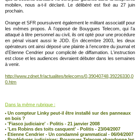
mobile», nous a-t-il déclaré. Le délibéré est fixé au 27 juin
prochain.
Orange et SFR poursuivent également le militant associatif pour
les mêmes propos. À l'opposé de Bouygues Telecom, qui l'a
attaqué à titre personnel au civil, ils ont opté pour une procédure
en pénal visant aussi le JDD. En décembre 2003, les deux
opérateurs ont ainsi déposé une plainte à l'encontre du journal et
d'Etienne Cendrier pour complicité de diffamation. L'instruction
est close et les audiences devraient débuter dans les semaines
à venir.
http://www.zdnet.fr/actualites/telecoms/0,39040748,39226330,0
0.htm
Lu 4096 fois
Dans la même rubrique :
Un compteur Linky peut-il être installé sur des panneaux
en bois ?
'Fiasco judiciaire' - Politis - 21 janvier 2008
'Les Robins des toits casquent' - Politis - 23/04/2007
Etienne Cendrier - Un condamné grammatical - 06/04/2007
Prodédures judiciaires: Bouygues Telecom abandonne les