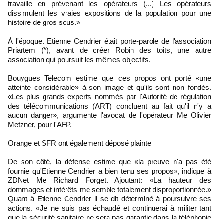
travaille en prévenant les opérateurs (...) Les opérateurs
dissimulent les vraies expositions de la population pour une
histoire de gros sous.»
À l'époque, Etienne Cendrier était porte-parole de l'association
Priartem (*), avant de créer Robin des toits, une autre
association qui poursuit les mêmes objectifs.
Bouygues Telecom estime que ces propos ont porté «une
atteinte considérable» à son image et qu'ils sont non fondés.
«Les plus grands experts nommés par l'Autorité de régulation
des télécommunications (ART) concluent au fait qu'il n'y a
aucun danger», argumente l'avocat de l'opérateur Me Olivier
Metzner, pour l'AFP.
Orange et SFR ont également déposé plainte
De son côté, la défense estime que «la preuve n'a pas été
fournie qu'Etienne Cendrier a bien tenu ses propos», indique à
ZDNet Me Richard Forget. Ajoutant: «La hauteur des
dommages et intérêts me semble totalement disproportionnée.»
Quant à Etienne Cendrier il se dit déterminé à poursuivre ses
actions. «Je ne suis pas échaudé et continuerai à militer tant
que la sécurité sanitaire ne sera pas garantie dans la téléphonie