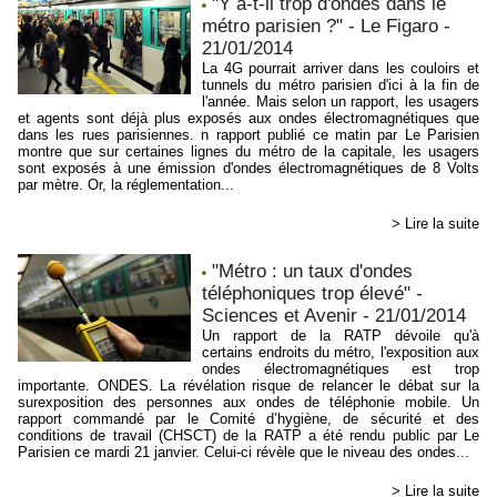
"Y a-t-il trop d'ondes dans le
métro parisien ?" - Le Figaro -
21/01/2014
La 4G pourrait arriver dans les couloirs et
tunnels du métro parisien d'ici à la fin de
l'année. Mais selon un rapport, les usagers
et agents sont déjà plus exposés aux ondes électromagnétiques que
dans les rues parisiennes. n rapport publié ce matin par Le Parisien
montre que sur certaines lignes du métro de la capitale, les usagers
sont exposés à une émission d'ondes électromagnétiques de 8 Volts
par mètre. Or, la réglementation...
> Lire la suite
"Métro : un taux d'ondes
téléphoniques trop élevé" -
Sciences et Avenir - 21/01/2014
Un rapport de la RATP dévoile qu'à
certains endroits du métro, l'exposition aux
ondes électromagnétiques est trop
importante. ONDES. La révélation risque de relancer le débat sur la
surexposition des personnes aux ondes de téléphonie mobile. Un
rapport commandé par le Comité d’hygiène, de sécurité et des
conditions de travail (CHSCT) de la RATP a été rendu public par Le
Parisien ce mardi 21 janvier. Celui-ci révèle que le niveau des ondes...
> Lire la suite