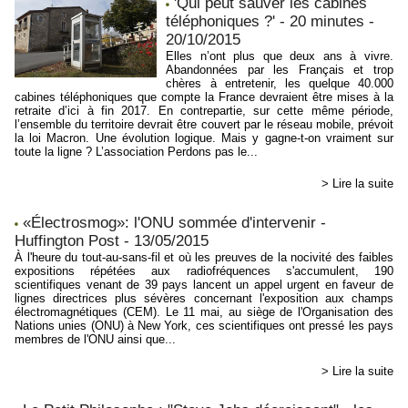
'Qui peut sauver les cabines
téléphoniques ?' - 20 minutes -
20/10/2015
Elles n’ont plus que deux ans à vivre.
Abandonnées par les Français et trop
chères à entretenir, les quelque 40.000
cabines téléphoniques que compte la France devraient être mises à la
retraite d’ici à fin 2017. En contrepartie, sur cette même période,
l’ensemble du territoire devrait être couvert par le réseau mobile, prévoit
la loi Macron. Une évolution logique. Mais y gagne-t-on vraiment sur
toute la ligne ? L’association Perdons pas le...
> Lire la suite
«Électrosmog»: l'ONU sommée d'intervenir -
Huffington Post - 13/05/2015
À l'heure du tout-au-sans-fil et où les preuves de la nocivité des faibles
expositions répétées aux radiofréquences s'accumulent, 190
scientifiques venant de 39 pays lancent un appel urgent en faveur de
lignes directrices plus sévères concernant l'exposition aux champs
électromagnétiques (CEM). Le 11 mai, au siège de l'Organisation des
Nations unies (ONU) à New York, ces scientifiques ont pressé les pays
membres de l'ONU ainsi que...
> Lire la suite