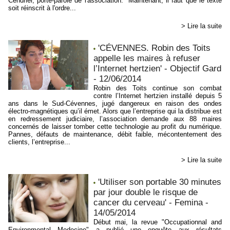
Cendrier, porte-parole de l'association. "Maintenant, il faut que le texte
soit réinscrit à l'ordre...
> Lire la suite
'CÉVENNES. Robin des Toits
appelle les maires à refuser
l’Internet hertzien' - Objectif Gard
- 12/06/2014
Robin des Toits continue son combat
contre l’Internet hertzien installé depuis 5
ans dans le Sud-Cévennes, jugé dangereux en raison des ondes
électro-magnétiques qu’il émet. Alors que l’entreprise qui la distribue est
en redressement judiciaire, l’association demande aux 88 maires
concernés de laisser tomber cette technologie au profit du numérique.
Pannes, défauts de maintenance, débit faible, mécontentement des
clients, l’entreprise...
> Lire la suite
'Utiliser son portable 30 minutes
par jour double le risque de
cancer du cerveau' - Femina -
14/05/2014
Début mai, la revue "Occupationnal and
Environmental Medecine" a publié une enquête aux résultats