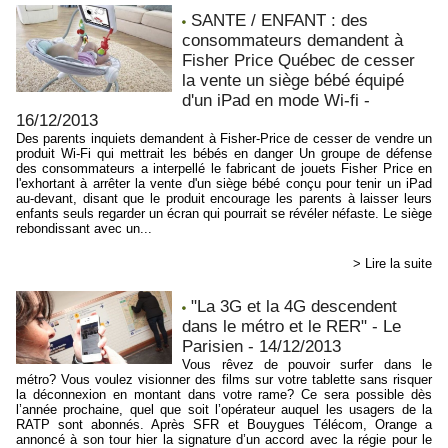
SANTE / ENFANT : des
consommateurs demandent à
Fisher Price Québec de cesser
la vente un siège bébé équipé
d'un iPad en mode Wi-fi -
16/12/2013
Des parents inquiets demandent à Fisher-Price de cesser de vendre un
produit Wi-Fi qui mettrait les bébés en danger Un groupe de défense
des consommateurs a interpellé le fabricant de jouets Fisher Price en
l'exhortant à arrêter la vente d'un siège bébé conçu pour tenir un iPad
au-devant, disant que le produit encourage les parents à laisser leurs
enfants seuls regarder un écran qui pourrait se révéler néfaste. Le siège
rebondissant avec un...
> Lire la suite
"La 3G et la 4G descendent
dans le métro et le RER" - Le
Parisien - 14/12/2013
Vous rêvez de pouvoir surfer dans le
métro? Vous voulez visionner des films sur votre tablette sans risquer
la déconnexion en montant dans votre rame? Ce sera possible dès
l’année prochaine, quel que soit l’opérateur auquel les usagers de la
RATP sont abonnés. Après SFR et Bouygues Télécom, Orange a
annoncé à son tour hier la signature d’un accord avec la régie pour le