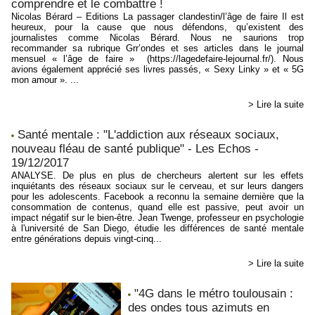
comprendre et le combattre !
Nicolas Bérard – Editions La passager clandestin/l’âge de faire Il est
heureux, pour la cause que nous défendons, qu’existent des
journalistes comme Nicolas Bérard. Nous ne saurions trop
recommander sa rubrique Grr’ondes et ses articles dans le journal
mensuel « l’âge de faire » (https://lagedefaire-lejournal.fr/). Nous
avions également apprécié ses livres passés, « Sexy Linky » et « 5G
mon amour ». ...
> Lire la suite
Santé mentale : "L'addiction aux réseaux sociaux,
nouveau fléau de santé publique" - Les Echos -
19/12/2017
ANALYSE. De plus en plus de chercheurs alertent sur les effets
inquiétants des réseaux sociaux sur le cerveau, et sur leurs dangers
pour les adolescents. Facebook a reconnu la semaine dernière que la
consommation de contenus, quand elle est passive, peut avoir un
impact négatif sur le bien-être. Jean Twenge, professeur en psychologie
à l'université de San Diego, étudie les différences de santé mentale
entre générations depuis vingt-cinq...
> Lire la suite
"4G dans le métro toulousain :
des ondes tous azimuts en