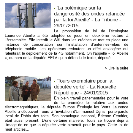
'La polémique sur la
dangerosité des ondes relancée
par la loi Abeille' - La Tribune -
29/01/2015
La proposition de loi de l’écologiste
Laurence Abeille a été adoptée ce jeudi en deuxième lecture à
l’Assemblée. Elle interdit le Wifi dans les crèches et met en place une
instance de concertation sur l’installation d’antennes-relais de
téléphonie mobile. Les opérateurs redoutent un effet anxiogène qui
ralentirait le déploiement de la 4G notamment. On l'appelle « loi Abeille
», du nom de la députée EELV qui a défendu le texte, déposé...
> Lire la suite
'Tours exemplaire pour la
députée verte' - La Nouvelle
République - 24/01/2015
En plein travail parlementaire pour le vote
de la première loi relative aux ondes
électromagnétiques, la députée Europe Écologie les Verts Laurence
Abeille a découvert Tours à l'invitation d'Emmanuel Denis, porte-parole
local de Robin des toits. Son homologue national, Étienne Cendrier,
était aussi présent. D'une certaine manière, Tours se trouve déjà à
l'image de ce que la députée verte aimerait pour le pays. Cette loi de
neuf articles...