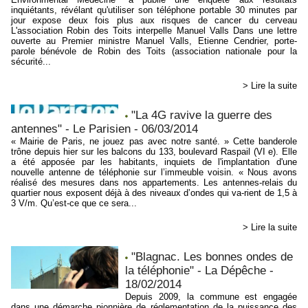
inquiétants, révélant qu'utiliser son téléphone portable 30 minutes par
jour expose deux fois plus aux risques de cancer du cerveau
L'association Robin des Toits interpelle Manuel Valls Dans une lettre
ouverte au Premier ministre Manuel Valls, Etienne Cendrier, porte-
parole bénévole de Robin des Toits (association nationale pour la
sécurité...
> Lire la suite
"La 4G ravive la guerre des
antennes" - Le Parisien - 06/03/2014
« Mairie de Paris, ne jouez pas avec notre santé. » Cette banderole
trône depuis hier sur les balcons du 133, boulevard Raspail (VI e). Elle
a été apposée par les habitants, inquiets de l'implantation d'une
nouvelle antenne de téléphonie sur l’immeuble voisin. « Nous avons
réalisé des mesures dans nos appartements. Les antennes-relais du
quartier nous exposent déjà à des niveaux d’ondes qui va-rient de 1,5 à
3 V/m. Qu’est-ce que ce sera...
> Lire la suite
"Blagnac. Les bonnes ondes de
la téléphonie" - La Dépêche -
18/02/2014
Depuis 2009, la commune est engagée
dans une démarche pionnière de réglementation de la puissance des