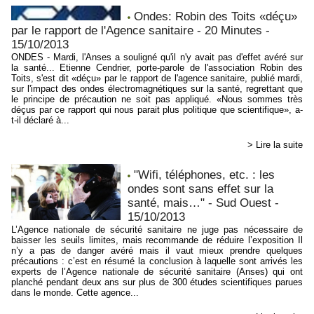
Ondes: Robin des Toits «déçu»
par le rapport de l'Agence sanitaire - 20 Minutes -
15/10/2013
ONDES - Mardi, l'Anses a souligné qu'il n'y avait pas d'effet avéré sur
la santé... Etienne Cendrier, porte-parole de l'association Robin des
Toits, s'est dit «déçu» par le rapport de l'agence sanitaire, publié mardi,
sur l'impact des ondes électromagnétiques sur la santé, regrettant que
le principe de précaution ne soit pas appliqué. «Nous sommes très
déçus par ce rapport qui nous parait plus politique que scientifique», a-
t-il déclaré à...
> Lire la suite
"Wifi, téléphones, etc. : les
ondes sont sans effet sur la
santé, mais…" - Sud Ouest -
15/10/2013
L’Agence nationale de sécurité sanitaire ne juge pas nécessaire de
baisser les seuils limites, mais recommande de réduire l’exposition Il
n’y a pas de danger avéré mais il vaut mieux prendre quelques
précautions : c’est en résumé la conclusion à laquelle sont arrivés les
experts de l’Agence nationale de sécurité sanitaire (Anses) qui ont
planché pendant deux ans sur plus de 300 études scientifiques parues
dans le monde. Cette agence...