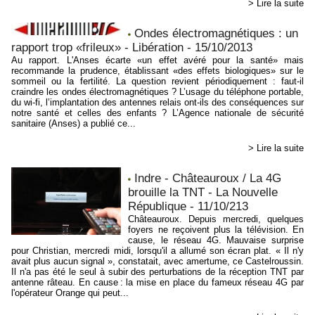
> Lire la suite
Ondes électromagnétiques : un
rapport trop «frileux» - Libération - 15/10/2013
Au rapport. L'Anses écarte «un effet avéré pour la santé» mais
recommande la prudence, établissant «des effets biologiques» sur le
sommeil ou la fertilité. La question revient périodiquement : faut-il
craindre les ondes électromagnétiques ? L’usage du téléphone portable,
du wi-fi, l’implantation des antennes relais ont-ils des conséquences sur
notre santé et celles des enfants ? L’Agence nationale de sécurité
sanitaire (Anses) a publié ce...
> Lire la suite
Indre - Châteauroux / La 4G
brouille la TNT - La Nouvelle
République - 11/10/213
Châteauroux. Depuis mercredi, quelques
foyers ne reçoivent plus la télévision. En
cause, le réseau 4G. Mauvaise surprise
pour Christian, mercredi midi, lorsqu'il a allumé son écran plat. « Il n'y
avait plus aucun signal », constatait, avec amertume, ce Castelroussin.
Il n'a pas été le seul à subir des perturbations de la réception TNT par
antenne râteau. En cause : la mise en place du fameux réseau 4G par
l'opérateur Orange qui peut...