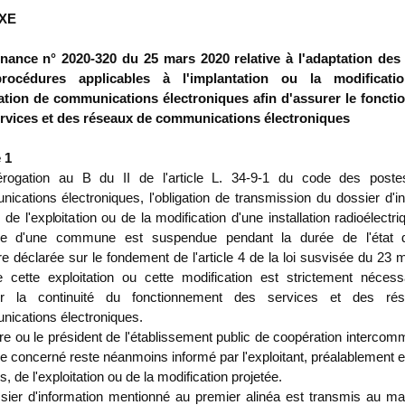
XE
ance n° 2020-320 du 25 mars 2020 relative à l'adaptation des 
rocédures applicables à l'implantation ou la modificati
lation de communications électroniques afin d'assurer le fonct
rvices et des réseaux de communications électroniques
 1
rogation au B du II de l'article L. 34-9-1 du code des post
ications électroniques, l'obligation de transmission du dossier d'i
de l'exploitation ou de la modification d'une installation radioélectri
oire d'une commune est suspendue pendant la durée de l'état 
ire déclarée sur le fondement de l'article 4 de la loi susvisée du 23
e cette exploitation ou cette modification est strictement nécess
er la continuité du fonctionnement des services et des ré
ications électroniques.
re ou le président de l'établissement public de coopération interco
ire concerné reste néanmoins informé par l'exploitant, préalablement e
 de l'exploitation ou de la modification projetée.
sier d'information mentionné au premier alinéa est transmis au ma