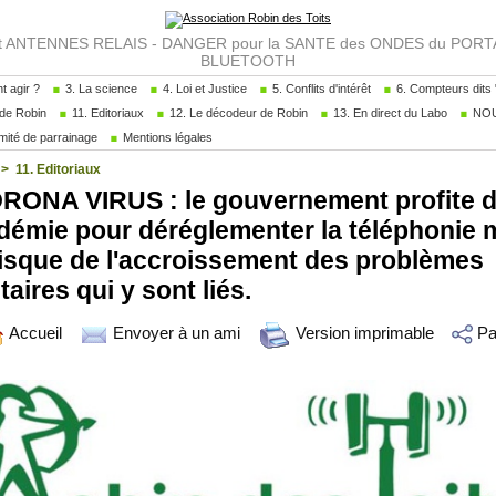
NTENNES RELAIS - DANGER pour la SANTE des ONDES du PORTAB
BLUETOOTH
 agir ?
3. La science
4. Loi et Justice
5. Conflits d'intérêt
6. Compteurs dits "
de Robin
11. Editoriaux
12. Le décodeur de Robin
13. En direct du Labo
NOU
ité de parrainage
Mentions légales
>
11. Editoriaux
ONA VIRUS : le gouvernement profite d
démie pour déréglementer la téléphonie 
risque de l'accroissement des problèmes
taires qui y sont liés.
Accueil
Envoyer à un ami
Version imprimable
Pa