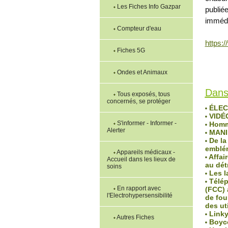
Les Fiches Info Gazpar
publié
immédi
Compteur d'eau
https:
Fiches 5G
Robin de
Ondes et Animaux
Lu 54060
Dans
Tous exposés, tous
concernés, se protéger
ÉLECT
VIDÉO
S'informer - Informer -
Homma
Alerter
MANIF
De la
emblém
Appareils médicaux -
Affair
Accueil dans les lieux de
au dét
soins
Les la
Télép
En rapport avec
(FCC) 
l'Electrohypersensibilité
de fou
des uti
Linky,
Autres Fiches
Boyco