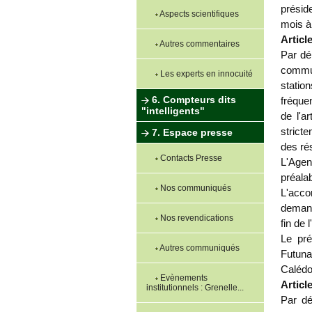
présid
Aspects scientifiques
mois à 
Article
Autres commentaires
Par dé
communi
Les experts en innocuité
statio
6. Compteurs dits
fréque
"intelligents"
de l'a
strict
7. Espace presse
des ré
Contacts Presse
L'Agen
préalab
Nos communiqués
L'acco
demandé
Nos revendications
fin de 
Le pré
Autres communiqués
Futuna
Calédo
Evènements
Article
institutionnels : Grenelle...
Par dé