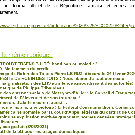
e au Journal officiel de la République française et entrera e
atement.
//www.legifrance.gouv.fr/eli/ordonnance/2020/3/25/ECOX2008260R/jo/
s Toits
 fois
 la même rubrique :
ROHYPERSENSIBILITÉ: handicap ou maladie?
: Ma femme a du crédit
ge de Robin des Toits à Pierre LE RUZ, disparu le 24 février 202
ESTE DE ROBIN DES TOITS : Nous libérer du tout connecté
 marginalisation des EHS au silence assourdissant des autorités: 
atique de Philippe Tribaudeau
e des antennes-relais de Mazeyrat-d’Allier : le Conseil d’Etat a t
riment de l’éleveur et de son troupeau !
nceurs d'alerte meurent aussi ...
honie mobile, une victoire : la Federal Communications Commiss
américaine sommée par la cour d’Appel fédérale du district de Co
rnir une explication motivée quant aux normes censées protéger 
lisateurs.
 pas gratuit (3/06/2021)
tt de la 5G pour les usages domestiques