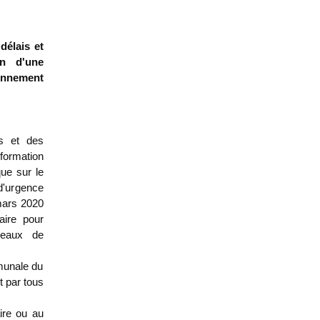
délais et
on d'une
ionnement
es et des
nformation
que sur le
d'urgence
 mars 2020
aire pour
seaux de
mmunale du
t par tous
ire ou au