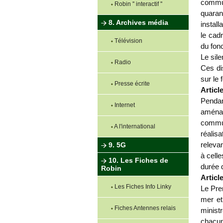
commun
Robin '' interactif ''
quaran
8. Archives média
instal
le cad
Télévision
du fon
Le sile
Radio
Ces di
sur le 
Presse écrite
Article
Pendan
Internet
aménag
commun
A l'international
réalis
releva
9. 5G
à celle
10. Les Fiches de
durée d
Robin
Article
Les Fiches Info Linky
Le Prem
mer et
Fiches Antennes relais
minist
chacun