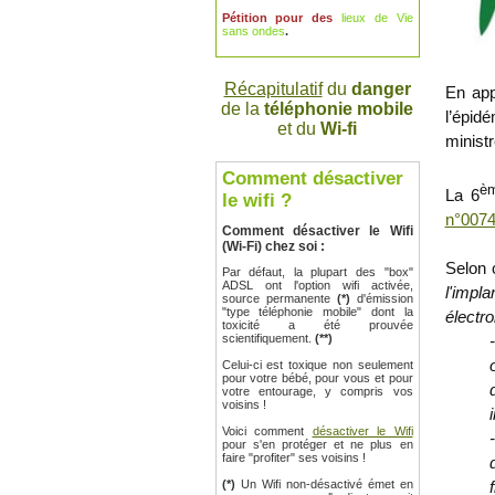
Pétition pour des
lieux de Vie
sans ondes
.
Récapitulatif
du
danger
En app
de la
téléphonie mobile
l’épid
et du
Wi-fi
ministr
Comment désactiver
è
La 6
le wifi ?
n°0074
Comment désactiver le Wifi
(Wi-Fi) chez soi :
Selon 
Par défaut, la plupart des "box"
ADSL ont l'option wifi activée,
l'imp
source permanente
(*)
d'émission
"type téléphonie mobile" dont la
électr
toxicité a été prouvée
scientifiquement.
(**)
Celui-ci est toxique non seulement
pour votre bébé, pour vous et pour
votre entourage, y compris vos
voisins !
Voici comment
désactiver le Wifi
pour s'en protéger et ne plus en
faire "profiter" ses voisins !
(*)
Un Wifi non-désactivé émet en