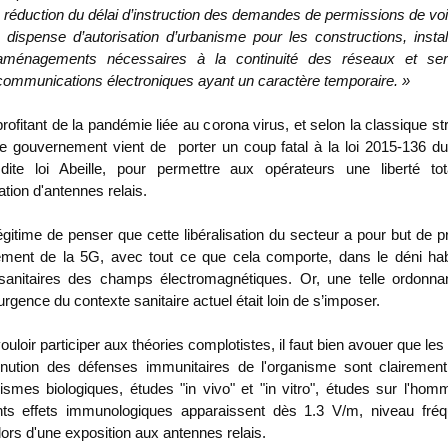
- réduction du délai d’instruction des demandes de permissions de voiri
- dispense d’autorisation d’urbanisme pour les constructions, instal
aménagements nécessaires à la continuité des réseaux et ser
communications électroniques ayant un caractère temporaire. »
profitant de la pandémie liée au corona virus, et selon la classique st
le gouvernement vient de porter un coup fatal à la loi 2015-136 du 
dite loi Abeille, pour permettre aux opérateurs une liberté to
llation d'antennes relais.
légitime de penser que cette libéralisation du secteur a pour but de p
ement de la 5G, avec tout ce que cela comporte, dans le déni hab
 sanitaires des champs électromagnétiques. Or, une telle ordonna
urgence du contexte sanitaire actuel était loin de s’imposer.
uloir participer aux théories complotistes, il faut bien avouer que les 
inution des défenses immunitaires de l'organisme sont clairement 
smes biologiques, études "in vivo" et "in vitro", études sur l'h
ents effets immunologiques apparaissent dès 1.3 V/m, niveau fr
 lors d'une exposition aux antennes relais.