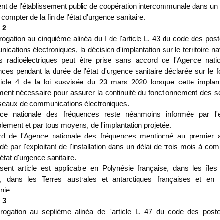
ent de l'établissement public de coopération intercommunale dans un 
compter de la fin de l'état d'urgence sanitaire.
 2
rogation au cinquième alinéa du I de l'article L. 43 du code des pos
cations électroniques, la décision d'implantation sur le territoire na
ns radioélectriques peut être prise sans accord de l'Agence nati
nces pendant la durée de l'état d'urgence sanitaire déclarée sur le
rticle 4 de la loi susvisée du 23 mars 2020 lorsque cette implant
ement nécessaire pour assurer la continuité du fonctionnement des s
seaux de communications électroniques.
ce nationale des fréquences reste néanmoins informée par l'ex
lement et par tous moyens, de l'implantation projetée.
rd de l'Agence nationale des fréquences mentionné au premier a
 par l'exploitant de l'installation dans un délai de trois mois à com
l'état d'urgence sanitaire.
sent article est applicable en Polynésie française, dans les îles 
, dans les Terres australes et antarctiques françaises et en 
nie.
 3
rogation au septième alinéa de l'article L. 47 du code des post