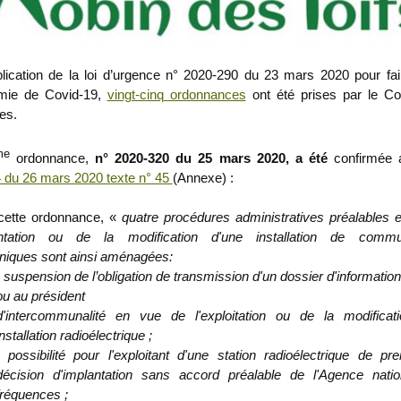
lication de la loi d’urgence n° 2020-290 du 23 mars 2020 pour fai
émie de Covid-19,
vingt-cinq ordonnances
ont été prises par le Co
es.
me
ordonnance,
n° 2020-320 du 25 mars 2020, a été
confirmée
 du 26 mars 2020 texte n° 45
(Annexe) :
cette ordonnance, «
quatre procédures administratives préalables 
lantation ou de la modification d'une installation de commun
oniques sont ainsi aménagées:
- suspension de l’obligation de transmission d'un dossier d'informatio
ou au président
d'intercommunalité en vue de l'exploitation ou de la modificat
installation radioélectrique ;
- possibilité pour l'exploitant d'une station radioélectrique de pr
décision d'implantation sans accord préalable de l'Agence nati
fréquences ;