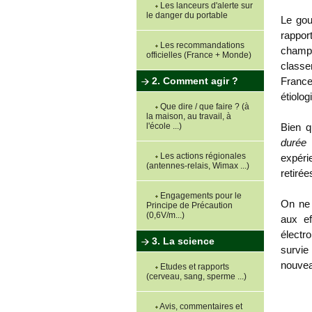
Les lanceurs d'alerte sur
le danger du portable
Le gou
rappor
Les recommandations
champs
officielles (France + Monde)
classe
France
2. Comment agir ?
étiolog
Que dire / que faire ? (à
la maison, au travail, à
Bien q
l'école ...)
durée 
Les actions régionales
expéri
(antennes-relais, Wimax ...)
retirée
Engagements pour le
On ne 
Principe de Précaution
(0,6V/m...)
aux ef
électr
3. La science
survie
nouvea
Etudes et rapports
(cerveau, sang, sperme ...)
Avis, commentaires et