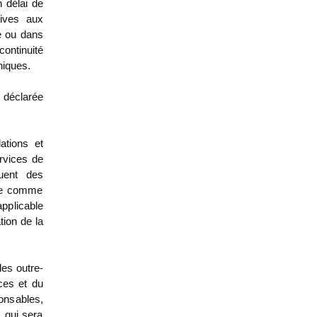
 délai de
tives aux
re ou dans
continuité
niques.
e déclarée
lations et
rvices de
tuent des
sme comme
applicable
tion de la
des outre-
ces et du
onsables,
 qui sera