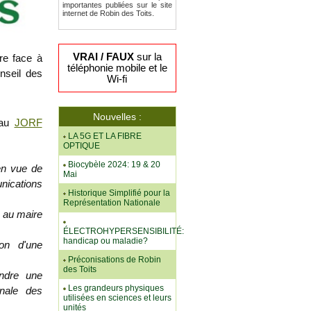
importantes publiées sur le site
internet de Robin des Toits.
VRAI / FAUX
sur la
re face à
téléphonie mobile et le
nseil des
Wi-fi
Nouvelles :
 au
JORF
LA 5G ET LA FIBRE
OPTIQUE
Biocybèle 2024: 19 & 20
en vue de
Mai
ications
Historique Simplifié pour la
Représentation Nationale
n au maire
ÉLECTROHYPERSENSIBILITÉ:
handicap ou maladie?
ion d'une
Préconisations de Robin
des Toits
endre une
Les grandeurs physiques
onale des
utilisées en sciences et leurs
unités