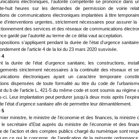
ications électroniques, l'autorité compétente se prononce dans un
te-huit heures sur les demandes de permission de voirie rela
lations de communications électroniques implantées à titre temporai
re d'interventions urgentes, strictement nécessaires pour assurer la 
ctionnement des services et des réseaux de communications électro
nce gardé par l'autorité au terme de ce délai vaut acceptation.
spositions s'appliquent pendant la durée de l'état d'urgence sanitair
fondement de l'article 4 de la loi du 23 mars 2020 susvisée.
 4
t la durée de l'état d'urgence sanitaire, les constructions, instal
ements strictement nécessaires à la continuité des réseaux et se
ications électroniques ayant un caractère temporaire consti
ations dispensées de toute formalité au titre du code de l'urbani
nt du b de l'article L. 421-5 du même code et sont soumis au régime 
s-ci. Leur implantation peut perdurer jusqu'à deux mois après l'expira
e l'état d'urgence sanitaire afin de permettre leur démantèlement.
 5
ier ministre, le ministre de l'économie et des finances, la ministre 
 le secrétaire d'Etat auprès du ministre de l'économie et des finan
re de l'action et des comptes publics chargé du numérique sont resp
 en ce qui le concerne, de l'application de la présente ordonnance,