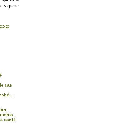
n vigueur
texte
4
le cas
ranché…
ion
lumbia
la santé