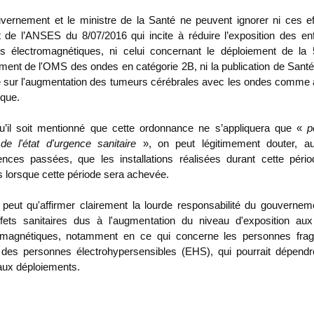
vernement et le ministre de la Santé ne peuvent ignorer ni ces eff
t de l’ANSES du 8/07/2016 qui incite à réduire l’exposition des en
 électromagnétiques, ni celui concernant le déploiement de la 
ment de l'OMS des ondes en catégorie 2B, ni la publication de Santé
 sur l'augmentation des tumeurs cérébrales avec les ondes comme
ique.
u’il soit mentionné que cette ordonnance ne s’appliquera que «
p
de l'état d'urgence sanitaire
», on peut légitimement douter, a
ences passées, que les installations réalisées durant cette pério
s lorsque cette période sera achevée.
peut qu'affirmer clairement la lourde responsabilité du gouvernem
fets sanitaires dus à l'augmentation du niveau d'exposition a
omagnétiques, notamment en ce qui concerne les personnes fragi
 des personnes électrohypersensibles (EHS), qui pourrait dépend
ux déploiements.