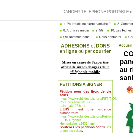
DANGER TELEPHONE PORTABLE et A
1. Pourquoi une alerte sanitaire ?
2. Comment
8. Archives média
9. 5G
10. Les Fiches 
Qui sommes nous ?
Nous contacter
Com
ADHESIONS
et
DONS
Accueil
en
ligne
ou par
courrier
COR
pan
Mises en cause
de l'
expertise
officielle
sur les
dangers
de la
au 
téléphonie mobile
sani
PETITIONS A SIGNER
Pétition pour des lieux de vie
sains
https://www.robindestoits.org/PETITION-
Pour-des-lieux-de-vie-
sains_a3427.html
L'EHS est une urgence
humanitaire
https://www.robindestoits.org/Petition-
l-EHS-Urgence-
Humanitaire_a3433.html
Soutenez les pétitions contre
les
antennes-relais
.