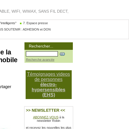
LE, WIFI, WIMAX, SANS FIL DECT,
intelligents"
7. Espace presse
S SOUTENIR : ADHESION et DON
Rechercher...
e la
mobile
Recherche avancée
Témoignages videos
de personnes
électro-
rtager
hypersensibles
(EHS)
>> NEWSLETTER <<
ABONNEZ-VOUS
à la
newsletter Robin
et recevez les nouvelles les plus