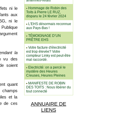
antennes-relais
ets ni le
Hommage de Robin des
Toits à Pierre LE RUZ,
fants aux
disparu le 24 février 2024
5G, ni le
L'EHS désormais reconnue
 Publique
aux Pays-Bas !
 argument
TÉMOIGNAGE D’UN
PRÊTRE EHS
Votre facture d'électricité
est trop élevée? Votre
endant la
compteur Linky est peut-être
u vu des
mal raccordé.
de soient
Electricité: on a percé le
mystère des Heures
Creuses, Heures Pleines
MANIFESTE DE ROBIN
ent quant
DES TOITS : Nous libérer du
ux champs
tout connecté
les et la
re de ces
ANNUAIRE DE
LIENS