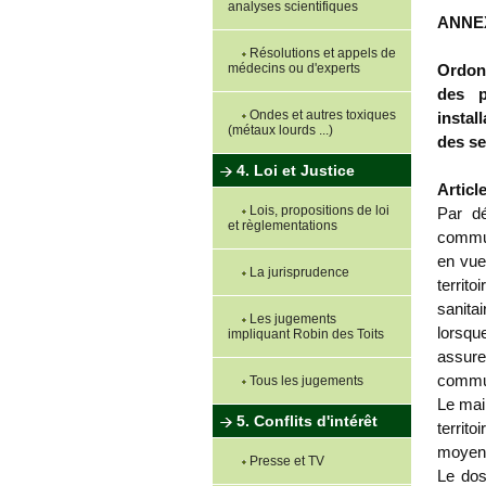
analyses scientifiques
ANNE
Résolutions et appels de
Ordonn
médecins ou d'experts
des p
Ondes et autres toxiques
instal
(métaux lourds ...)
des se
4. Loi et Justice
Article
Lois, propositions de loi
Par dé
et règlementations
commun
en vue 
La jurisprudence
territ
sanita
Les jugements
lorsqu
impliquant Robin des Toits
assur
commun
Tous les jugements
Le mai
5. Conflits d'intérêt
territo
moyens,
Presse et TV
Le dos