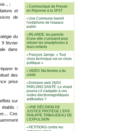
e .. ;
Communiqué de Presse:
lations et
en Réponse à la SFST
vices de
Une Commune bannit
l'ordiphone de l'espace
public
IRLANDE: les parents
ratégie du
d’une ville s’unissent pour
9 février
refuser les smartphones à
leurs enfants
tale dans
François Jarrige: « Tout
choix technique est un choix
politique »
réparer le
VIDÉO: Ma femme a du
ituel des
crédit
nce prise
Emission web 26/03
PARLONS SANTÉ: Le vivant
pourra-t-il s'adapter à ces
ondes électromagnétiques
artificielles ?
effets sur
établis :
UNE DÉCISION DE
JUSTICE PROTÈGE L’EHS
omme… Ces
PHILIPPE TRIBAUDEAU DE
L’EXPULSION
équemment
PETITIONS contre les