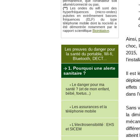
permanence, que l'ordinateur soit
allumé/connecté ou pas.
(**)
Les ondes du wifi sont des
hyperfréquences (micro-ondes)
pulsées en extrêmement basses
fréquences (ELF) du type
téléphonie mobile dont la nocivité a
été démontrée notamment par le
rapport scientifique
Bioinitiative
.
Ainsi, 
choc, 
Les preuves du danger pour
2015, 
la santé du portable, Wi-fi,
Bluetooth, DECT...
l'insta
1. Pourquoi une alerte
Il est 
sanitaire ?
déploi
Le danger pour ma
effets
santé ? (et de mon enfant,
dans l’
bébé, foetus...)
Les assurances et la
Sans vo
téléphonie mobile
la dim
mécani
L'électrosensibilité : EHS
différ
et SICEM
atteint