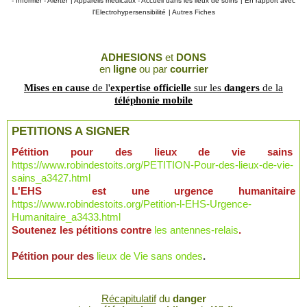
- Informer - Alerter
|
Appareils médicaux - Accueil dans les lieux de soins
|
En rapport avec
l'Electrohypersensibilité
|
Autres Fiches
ADHESIONS
et
DONS
en
ligne
ou par
courrier
Mises en cause
de l'
expertise officielle
sur les
dangers
de la
téléphonie mobile
PETITIONS A SIGNER
Pétition pour des lieux de vie sains
https://www.robindestoits.org/PETITION-Pour-des-lieux-de-vie-
sains_a3427.html
L'EHS est une urgence humanitaire
https://www.robindestoits.org/Petition-l-EHS-Urgence-
Humanitaire_a3433.html
Soutenez les pétitions contre
les antennes-relais
.
Pétition pour des
lieux de Vie sans ondes
.
Récapitulatif
du
danger