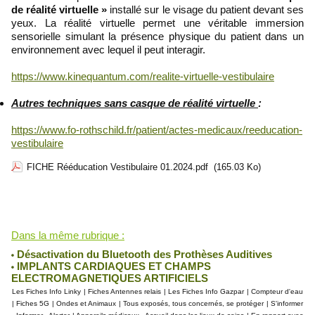
de réalité virtuelle »
installé sur le visage du patient devant ses
yeux. La réalité virtuelle permet une véritable immersion
sensorielle simulant la présence physique du patient dans un
environnement avec lequel il peut interagir.
https://www.kinequantum.com/realite-virtuelle-vestibulaire
Autres techniques sans casque de réalité virtuelle
:
https://www.fo-rothschild.fr/patient/actes-medicaux/reeducation-
vestibulaire
FICHE Rééducation Vestibulaire 01.2024.pdf
(165.03 Ko)
Robin des Toits
Lu 1175 fois
Dans la même rubrique :
Désactivation du Bluetooth des Prothèses Auditives
IMPLANTS CARDIAQUES ET CHAMPS
ELECTROMAGNETIQUES ARTIFICIELS
Les Fiches Info Linky
|
Fiches Antennes relais
|
Les Fiches Info Gazpar
|
Compteur d'eau
|
Fiches 5G
|
Ondes et Animaux
|
Tous exposés, tous concernés, se protéger
|
S'informer