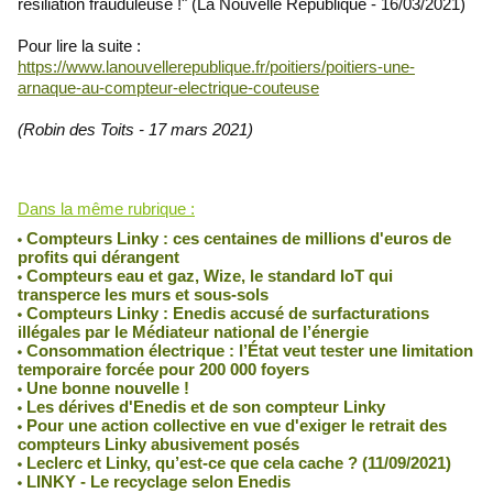
résiliation frauduleuse !
" (La Nouvelle République - 16/03/2021)
Pour lire la suite :
https://www.lanouvellerepublique.fr/poitiers/poitiers-une-
arnaque-au-compteur-electrique-couteuse
(Robin des Toits - 17 mars 2021)
Lu 4579 fois
Dans la même rubrique :
Compteurs Linky : ces centaines de millions d'euros de
profits qui dérangent
Compteurs eau et gaz, Wize, le standard IoT qui
transperce les murs et sous-sols
Compteurs Linky : Enedis accusé de surfacturations
illégales par le Médiateur national de l’énergie
Consommation électrique : l’État veut tester une limitation
temporaire forcée pour 200 000 foyers
Une bonne nouvelle !
Les dérives d'Enedis et de son compteur Linky
Pour une action collective en vue d'exiger le retrait des
compteurs Linky abusivement posés
Leclerc et Linky, qu’est-ce que cela cache ? (11/09/2021)
LINKY - Le recyclage selon Enedis