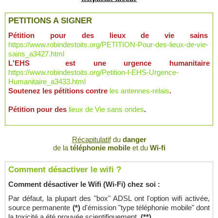
PETITIONS A SIGNER
Pétition pour des lieux de vie sains
https://www.robindestoits.org/PETITION-Pour-des-lieux-de-vie-
sains_a3427.html
L'EHS est une urgence humanitaire
https://www.robindestoits.org/Petition-l-EHS-Urgence-
Humanitaire_a3433.html
Soutenez les pétitions contre
les antennes-relais
.
Pétition pour des
lieux de Vie sans ondes
.
Récapitulatif
du
danger
de la
téléphonie mobile
et du
Wi-fi
Comment désactiver le wifi ?
Comment désactiver le Wifi (Wi-Fi) chez soi :
Par défaut, la plupart des "box" ADSL ont l'option wifi activée,
source permanente
(*)
d'émission "type téléphonie mobile" dont
la toxicité a été prouvée scientifiquement.
(**)