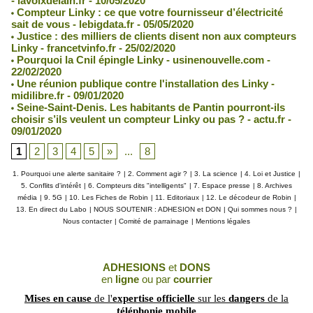
- lavoixdelain.fr - 10/05/2020
Compteur Linky : ce que votre fournisseur d’électricité
sait de vous - lebigdata.fr - 05/05/2020
Justice : des milliers de clients disent non aux compteurs
Linky - francetvinfo.fr - 25/02/2020
Pourquoi la Cnil épingle Linky - usinenouvelle.com -
22/02/2020
Une réunion publique contre l'installation des Linky -
midilibre.fr - 09/01/2020
Seine-Saint-Denis. Les habitants de Pantin pourront-ils
choisir s’ils veulent un compteur Linky ou pas ? - actu.fr -
09/01/2020
1
2
3
4
5
»
...
8
1. Pourquoi une alerte sanitaire ?
|
2. Comment agir ?
|
3. La science
|
4. Loi et Justice
|
5. Conflits d'intérêt
|
6. Compteurs dits "intelligents"
|
7. Espace presse
|
8. Archives
média
|
9. 5G
|
10. Les Fiches de Robin
|
11. Editoriaux
|
12. Le décodeur de Robin
|
13. En direct du Labo
|
NOUS SOUTENIR : ADHESION et DON
|
Qui sommes nous ?
|
Nous contacter
|
Comité de parrainage
|
Mentions légales
ADHESIONS
et
DONS
en
ligne
ou par
courrier
Mises en cause
de l'
expertise officielle
sur les
dangers
de la
téléphonie mobile