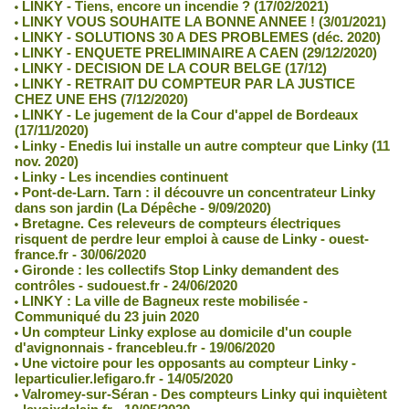
LINKY - Tiens, encore un incendie ? (17/02/2021)
LINKY VOUS SOUHAITE LA BONNE ANNEE ! (3/01/2021)
LINKY - SOLUTIONS 30 A DES PROBLEMES (déc. 2020)
LINKY - ENQUETE PRELIMINAIRE A CAEN (29/12/2020)
LINKY - DECISION DE LA COUR BELGE (17/12)
LINKY - RETRAIT DU COMPTEUR PAR LA JUSTICE
CHEZ UNE EHS (7/12/2020)
LINKY - Le jugement de la Cour d'appel de Bordeaux
(17/11/2020)
Linky - Enedis lui installe un autre compteur que Linky (11
nov. 2020)
Linky - Les incendies continuent
Pont-de-Larn. Tarn : il découvre un concentrateur Linky
dans son jardin (La Dépêche - 9/09/2020)
Bretagne. Ces releveurs de compteurs électriques
risquent de perdre leur emploi à cause de Linky - ouest-
france.fr - 30/06/2020
Gironde : les collectifs Stop Linky demandent des
contrôles - sudouest.fr - 24/06/2020
LINKY : La ville de Bagneux reste mobilisée -
Communiqué du 23 juin 2020
Un compteur Linky explose au domicile d'un couple
d'avignonnais - francebleu.fr - 19/06/2020
Une victoire pour les opposants au compteur Linky -
leparticulier.lefigaro.fr - 14/05/2020
Valromey-sur-Séran - Des compteurs Linky qui inquiètent