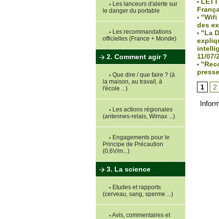
LETTR
Les lanceurs d'alerte sur
França
le danger du portable
"Wifi
des ex
Les recommandations
"La D
officielles (France + Monde)
expliq
intelli
11/07/
2. Comment agir ?
"Reco
presse
Que dire / que faire ? (à
la maison, au travail, à
1
2
l'école ...)
Inform
Les actions régionales
(antennes-relais, Wimax ...)
Engagements pour le
Principe de Précaution
(0,6V/m...)
3. La science
Etudes et rapports
(cerveau, sang, sperme ...)
Avis, commentaires et