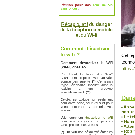
Pétition pour des
lieux de Vie
sans ondes
.
Récapitulatif
du
danger
de la
téléphonie mobile
et du
Wi-fi
Comment désactiver
le wifi ?
Cet ép
technol
Comment désactiver le Wifi
(Wi-Fi) chez soi :
https
Par défaut, la plupart des "box"
ADSL ont l'option wifi activée,
source permanente
(*)
d'émission
Robin de
"type téléphonie mobile" dont la
Lu 1085 
toxicité a été prouvée
scientifiquement.
(**)
Dans
Celui-ci est toxique non seulement
pour votre bébé, pour vous et pour
Appel 
votre entourage, y compris vos
voisins !
naturel
Le té
Voici comment
désactiver le Wifi
Homma
pour s'en protéger et ne plus en
faire "profiter" ses voisins !
Atten
Robin
(*)
Un Wifi non-désactivé émet en