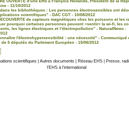
E OUVERTE d'une EHS à François Hollande, Président de la Rép
ise - 11/10/2012
 dans les bibliothèques : Les personnes électrosensibles ont dés
plications scientifiques" - DAC CGT - 10/08/2012
ECOUVERTE de capteurs magnétiques chez les poissons et les ra
uer pourquoi certaines personnes peuvent «sentir» la wi-fi, les c
gents, les lignes électriques et l’électropollution" - NaturalNews -
2012
nnaître l'électrohypersensibilité : une nécessité" - Communiqué 
 de 5 députés du Parlement Européen - 15/06/2012
ations scientifiques
|
Autres documents
|
Réseau EHS
|
Presse, radi
l'EHS à l'international