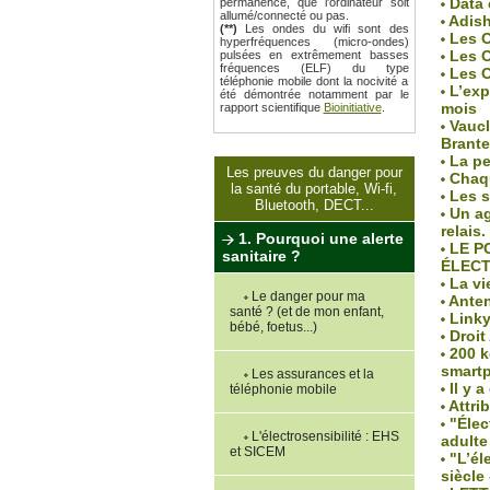
Data 
permanence, que l'ordinateur soit
allumé/connecté ou pas.
Adish
(**)
Les ondes du wifi sont des
Les On
hyperfréquences (micro-ondes)
Les On
pulsées en extrêmement basses
fréquences (ELF) du type
Les On
téléphonie mobile dont la nocivité a
L’exp
été démontrée notamment par le
mois
rapport scientifique
Bioinitiative
.
Vaucl
Brante
La pe
Les preuves du danger pour
Chaqu
la santé du portable, Wi-fi,
Les s
Bluetooth, DECT...
Un ag
relais.
1. Pourquoi une alerte
LE PO
sanitaire ?
ÉLEC
La vie
Le danger pour ma
Anten
santé ? (et de mon enfant,
Linky 
bébé, foetus...)
Droit
200 k
smart
Les assurances et la
Il y a
téléphonie mobile
Attri
"Élect
L'électrosensibilité : EHS
adulte
et SICEM
"L’él
siècle