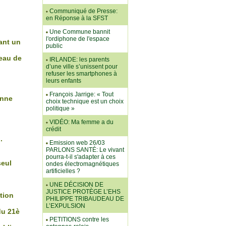
Communiqué de Presse:
en Réponse à la SFST
Une Commune bannit
l'ordiphone de l'espace
ant un
public
teau de
IRLANDE: les parents
d’une ville s’unissent pour
refuser les smartphones à
leurs enfants
François Jarrige: « Tout
enne
choix technique est un choix
politique »
VIDÉO: Ma femme a du
crédit
.
Emission web 26/03
PARLONS SANTÉ: Le vivant
pourra-t-il s'adapter à ces
seul
ondes électromagnétiques
artificielles ?
UNE DÉCISION DE
JUSTICE PROTÈGE L’EHS
ation
PHILIPPE TRIBAUDEAU DE
L’EXPULSION
du 21è
PETITIONS contre les