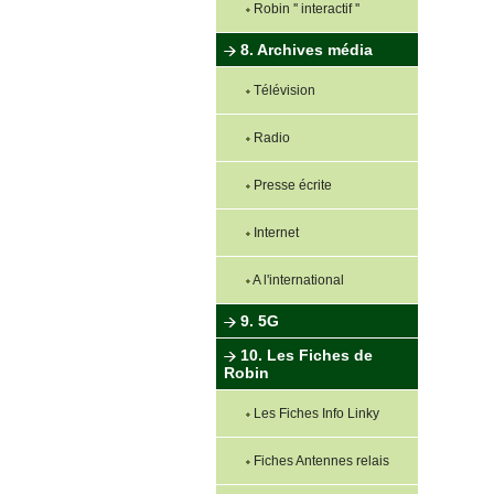
Robin '' interactif ''
8. Archives média
Télévision
Radio
Presse écrite
Internet
A l'international
9. 5G
10. Les Fiches de
Robin
Les Fiches Info Linky
Fiches Antennes relais