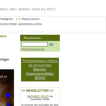
LE, WIFI, WIMAX, SANS FIL DECT,
intelligents"
7. Espace presse
S SOUTENIR : ADHESION et DON
utres
Rechercher...
Recherche avancée
rtager
Témoignages videos
de personnes
électro-
hypersensibles
(EHS)
>> NEWSLETTER <<
ABONNEZ-VOUS
à la
newsletter Robin
et recevez les nouvelles les plus