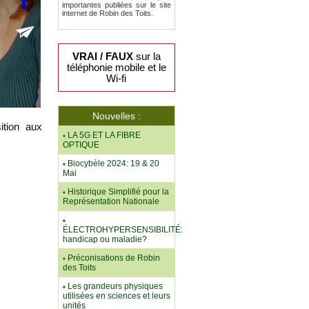
importantes publiées sur le site
internet de Robin des Toits.
VRAI / FAUX
sur la
téléphonie mobile et le
Wi-fi
Nouvelles :
ition aux
LA 5G ET LA FIBRE
OPTIQUE
Biocybèle 2024: 19 & 20
Mai
Historique Simplifié pour la
Représentation Nationale
ÉLECTROHYPERSENSIBILITÉ:
handicap ou maladie?
Préconisations de Robin
des Toits
Les grandeurs physiques
utilisées en sciences et leurs
unités