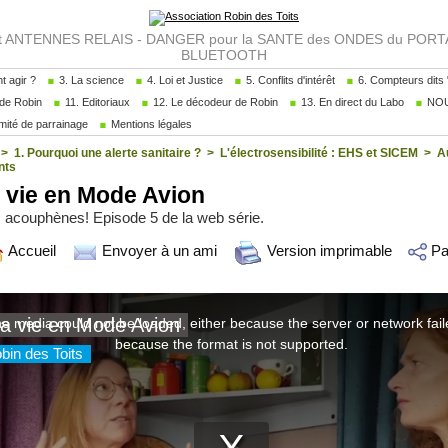
NTENNES RELAIS - DANGER pour la SANTE des ONDES du PORTAB
BLUETOOTH
 agir ?
3. La science
4. Loi et Justice
5. Conflits d'intérêt
6. Compteurs dits "
de Robin
11. Editoriaux
12. Le décodeur de Robin
13. En direct du Labo
NOU
ité de parrainage
Mentions légales
>
1. Pourquoi une alerte sanitaire ?
>
L'électrosensibilité : EHS et SICEM
>
A
nts
vie en Mode Avion
es acouphènes! Episode 5 de la web série.
Accueil
Envoyer à un ami
Version imprimable
Pa