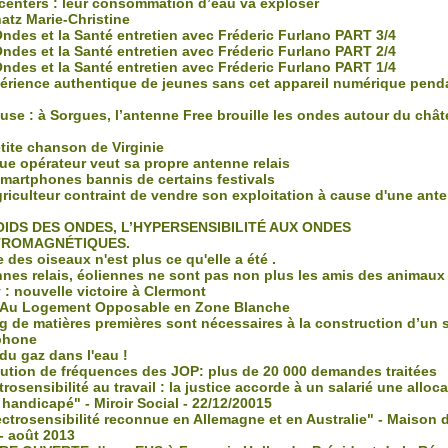
centers : leur consommation d’eau va exploser
atz Marie-Christine
des et la Santé entretien avec Fréderic Furlano PART 3/4
des et la Santé entretien avec Fréderic Furlano PART 2/4
des et la Santé entretien avec Fréderic Furlano PART 1/4
érience authentique de jeunes sans cet appareil numérique pend
use : à Sorgues, l’antenne Free brouille les ondes autour du châ
tite chanson de Virginie
e opérateur veut sa propre antenne relais
martphones bannis de certains festivals
riculteur contraint de vendre son exploitation à cause d'une ant
IDS DES ONDES, L’HYPERSENSIBILITÉ AUX ONDES
TROMAGNÉTIQUES.
 des oiseaux n'est plus ce qu'elle a été .
nes relais, éoliennes ne sont pas non plus les amis des animaux 
: nouvelle victoire à Clermont
 Au Logement Opposable en Zone Blanche
g de matières premières sont nécessaires à la construction d’un 
phone
 du gaz dans l'eau !
bution de fréquences des JOP: plus de 20 000 demandes traitées
rosensibilité au travail : la justice accorde à un salarié une alloc
 handicapé" - Miroir Social - 22/12/20015
ectrosensibilité reconnue en Allemagne et en Australie" - Maison 
 - août 2013