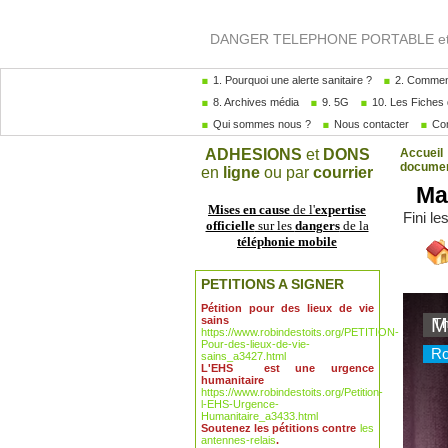
DANGER TELEPHONE PORTABLE et A
1. Pourquoi une alerte sanitaire ?
2. Comment
8. Archives média
9. 5G
10. Les Fiches 
Qui sommes nous ?
Nous contacter
Com
ADHESIONS
et
DONS
Accueil
docume
en
ligne
ou par
courrier
Ma 
Mises en cause
de l'
expertise
Fini l
officielle
sur les
dangers
de la
téléphonie mobile
PETITIONS A SIGNER
Pétition pour des lieux de vie
sains
https://www.robindestoits.org/PETITION-
Pour-des-lieux-de-vie-
sains_a3427.html
L'EHS est une urgence
humanitaire
https://www.robindestoits.org/Petition-
l-EHS-Urgence-
Humanitaire_a3433.html
Soutenez les pétitions contre
les
antennes-relais
.