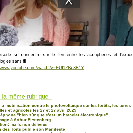
isode se concentre sur le lien entre les acouphènes et l'expos
ogies sans fil
://www.youtube.com/watch?v=EUl1ZBe8B1Y
s Toits
fois
 la même rubrique :
à mobilisation contre le photovoltaïque sur les forêts, les terres
les et agricoles les 27 et 27 avril 2025
léphone "bien sûr que c'est un bracelet électronique"
ge à Arthur Firstenberg
tion: mails non délivrés
 des Toits publie son Manifeste