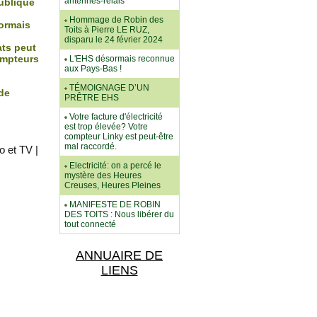
antennes-relais
ublique
Hommage de Robin des
ormais
Toits à Pierre LE RUZ,
disparu le 24 février 2024
ts peut
ompteurs
L'EHS désormais reconnue
aux Pays-Bas !
TÉMOIGNAGE D’UN
de
PRÊTRE EHS
Votre facture d'électricité
est trop élevée? Votre
compteur Linky est peut-être
mal raccordé.
o et TV
|
Electricité: on a percé le
mystère des Heures
Creuses, Heures Pleines
MANIFESTE DE ROBIN
DES TOITS : Nous libérer du
tout connecté
ANNUAIRE DE
LIENS