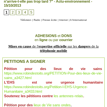
n'arrive-t-elle pas trop tard ?" - Actu-environnement -
15/10/2013
1
2
3
4
5
Télévision
|
Radio
|
Presse écrite
|
Internet
|
A l'international
ADHESIONS
et
DONS
en
ligne
ou par
courrier
Mises en cause
de l'
expertise officielle
sur les
dangers
de la
téléphonie mobile
PETITIONS A SIGNER
Pétition pour des lieux de vie sains
https://www.robindestoits.org/PETITION-Pour-des-lieux-de-vie-
sains_a3427.html
L'EHS est une urgence humanitaire
https://www.robindestoits.org/Petition-l-EHS-Urgence-
Humanitaire_a3433.html
Soutenez les pétitions contre
les antennes-relais
.
Pétition pour des
lieux de Vie sans ondes
.