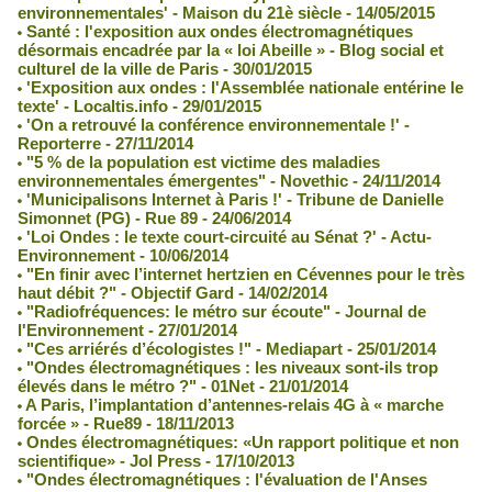
environnementales' - Maison du 21è siècle - 14/05/2015
Santé : l'exposition aux ondes électromagnétiques
désormais encadrée par la « loi Abeille » - Blog social et
culturel de la ville de Paris - 30/01/2015
'Exposition aux ondes : l'Assemblée nationale entérine le
texte' - Localtis.info - 29/01/2015
'On a retrouvé la conférence environnementale !' -
Reporterre - 27/11/2014
"5 % de la population est victime des maladies
environnementales émergentes" - Novethic - 24/11/2014
'Municipalisons Internet à Paris !' - Tribune de Danielle
Simonnet (PG) - Rue 89 - 24/06/2014
'Loi Ondes : le texte court-circuité au Sénat ?' - Actu-
Environnement - 10/06/2014
"En finir avec l’internet hertzien en Cévennes pour le très
haut débit ?" - Objectif Gard - 14/02/2014
"Radiofréquences: le métro sur écoute" - Journal de
l'Environnement - 27/01/2014
"Ces arriérés d’écologistes !" - Mediapart - 25/01/2014
"Ondes électromagnétiques : les niveaux sont-ils trop
élevés dans le métro ?" - 01Net - 21/01/2014
A Paris, l’implantation d’antennes-relais 4G à « marche
forcée » - Rue89 - 18/11/2013
Ondes électromagnétiques: «Un rapport politique et non
scientifique» - Jol Press - 17/10/2013
"Ondes électromagnétiques : l'évaluation de l'Anses