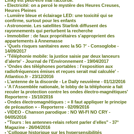
Linky est peut-être mal raccordé.
Electricité: on a percé le mystère des Heures Creuses,
Heures Pleines
Lumière bleue et éclairage LED: une toxicité qui se
confirme, surtout pour les enfants
Astronomie. Les satellites Starlink diffusent des
rayonnements qui perturbent la recherche
Immobilier : de faux propriétaires s'approprient des
appartements à Annemasse
'Quels risques sanitaires avec la 5G ?' - Consoglobe -
14/09/2017
'Téléphonie mobile: la justice saisie par deux lanceurs
d’alerte' - Journal de l'Environnement - 19/04/2017
'Ondes des téléphones portables : l’exposition aux
radiofréquences émises et reçues serait mal calculée' -
Atlantico.fr - 23/12/2016
L’antenne de la discorde - Le Daily neuvième - 01/12/2016
'A l’Assemblée nationale, le lobby de la téléphonie a fait
reculer la protection contre les ondes électro-magnétiques'
Reporterre - 15/10/2016
Ondes électromagnétiques : « Il faut appliquer le principe
de précaution » - Reporterre - 02/09/2016
VIDEO - Chanson parodique : NO WI-FI NO CRY -
04/05/2016
"Tours : les antennes-relais refont parler d’elles" - 37°
Magazine - 26/04/2016
'Colloque historique sur les hypersensibilités