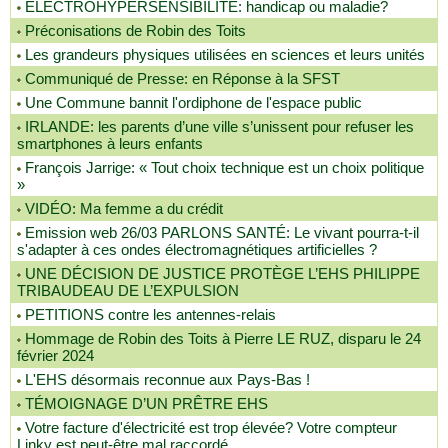
ÉLECTROHYPERSENSIBILITÉ: handicap ou maladie?
Préconisations de Robin des Toits
Les grandeurs physiques utilisées en sciences et leurs unités
Communiqué de Presse: en Réponse à la SFST
Une Commune bannit l'ordiphone de l'espace public
IRLANDE: les parents d’une ville s’unissent pour refuser les
smartphones à leurs enfants
François Jarrige: « Tout choix technique est un choix politique
»
VIDÉO: Ma femme a du crédit
Emission web 26/03 PARLONS SANTÉ: Le vivant pourra-t-il
s'adapter à ces ondes électromagnétiques artificielles ?
UNE DÉCISION DE JUSTICE PROTÈGE L’EHS PHILIPPE
TRIBAUDEAU DE L’EXPULSION
PETITIONS contre les antennes-relais
Hommage de Robin des Toits à Pierre LE RUZ, disparu le 24
février 2024
L'EHS désormais reconnue aux Pays-Bas !
TÉMOIGNAGE D’UN PRÊTRE EHS
Votre facture d'électricité est trop élevée? Votre compteur
Linky est peut-être mal raccordé.