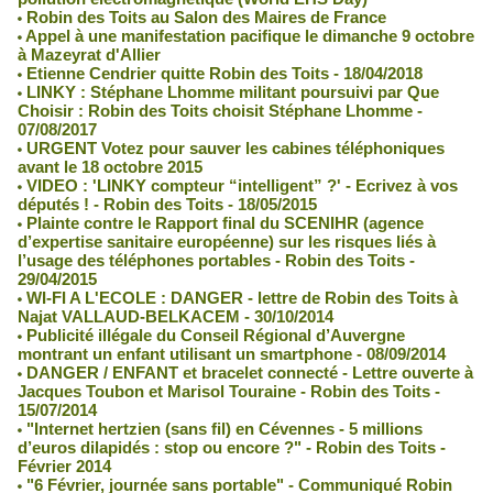
Robin des Toits au Salon des Maires de France
Appel à une manifestation pacifique le dimanche 9 octobre
à Mazeyrat d'Allier
Etienne Cendrier quitte Robin des Toits - 18/04/2018
LINKY : Stéphane Lhomme militant poursuivi par Que
Choisir : Robin des Toits choisit Stéphane Lhomme -
07/08/2017
URGENT Votez pour sauver les cabines téléphoniques
avant le 18 octobre 2015
VIDEO : 'LINKY compteur “intelligent” ?' - Ecrivez à vos
députés ! - Robin des Toits - 18/05/2015
Plainte contre le Rapport final du SCENIHR (agence
d’expertise sanitaire européenne) sur les risques liés à
l’usage des téléphones portables - Robin des Toits -
29/04/2015
WI-FI A L'ECOLE : DANGER - lettre de Robin des Toits à
Najat VALLAUD-BELKACEM - 30/10/2014
Publicité illégale du Conseil Régional d’Auvergne
montrant un enfant utilisant un smartphone - 08/09/2014
DANGER / ENFANT et bracelet connecté - Lettre ouverte à
Jacques Toubon et Marisol Touraine - Robin des Toits -
15/07/2014
"Internet hertzien (sans fil) en Cévennes - 5 millions
d’euros dilapidés : stop ou encore ?" - Robin des Toits -
Février 2014
"6 Février, journée sans portable" - Communiqué Robin