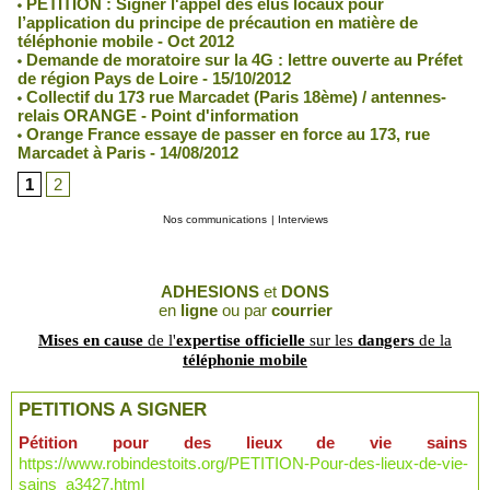
PETITION : Signer l'appel des élus locaux pour
l’application du principe de précaution en matière de
téléphonie mobile - Oct 2012
Demande de moratoire sur la 4G : lettre ouverte au Préfet
de région Pays de Loire - 15/10/2012
Collectif du 173 rue Marcadet (Paris 18ème) / antennes-
relais ORANGE - Point d'information
Orange France essaye de passer en force au 173, rue
Marcadet à Paris - 14/08/2012
1
2
Nos communications
|
Interviews
ADHESIONS
et
DONS
en
ligne
ou par
courrier
Mises en cause
de l'
expertise officielle
sur les
dangers
de la
téléphonie mobile
PETITIONS A SIGNER
Pétition pour des lieux de vie sains
https://www.robindestoits.org/PETITION-Pour-des-lieux-de-vie-
sains_a3427.html