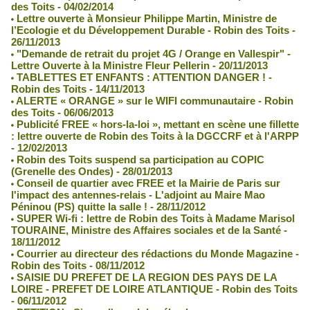
des Toits - 04/02/2014
Lettre ouverte à Monsieur Philippe Martin, Ministre de
l’Ecologie et du Développement Durable - Robin des Toits -
26/11/2013
"Demande de retrait du projet 4G / Orange en Vallespir" -
Lettre Ouverte à la Ministre Fleur Pellerin - 20/11/2013
TABLETTES ET ENFANTS : ATTENTION DANGER ! -
Robin des Toits - 14/11/2013
ALERTE « ORANGE » sur le WIFI communautaire - Robin
des Toits - 06/06/2013
Publicité FREE « hors-la-loi », mettant en scène une fillette
: lettre ouverte de Robin des Toits à la DGCCRF et à l'ARPP
- 12/02/2013
Robin des Toits suspend sa participation au COPIC
(Grenelle des Ondes) - 28/01/2013
Conseil de quartier avec FREE et la Mairie de Paris sur
l'impact des antennes-relais - L'adjoint au Maire Mao
Péninou (PS) quitte la salle ! - 28/11/2012
SUPER Wi-fi : lettre de Robin des Toits à Madame Marisol
TOURAINE, Ministre des Affaires sociales et de la Santé -
18/11/2012
Courrier au directeur des rédactions du Monde Magazine -
Robin des Toits - 08/11/2012
SAISIE DU PREFET DE LA REGION DES PAYS DE LA
LOIRE - PREFET DE LOIRE ATLANTIQUE - Robin des Toits
- 06/11/2012