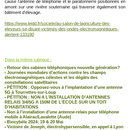
cause l'antenne de téléphonie et le paratonnerre positionnés en
amont sur une rivière souterraine qui traverse également son
bâtiment d'élevage.
https://www.lejdd.fr/societe/au-salon-de-lagriculture-des-
eleveurs-se-disant-victimes-des-ondes-electromagnetiques-
alertent-133180
Robin des Toits
Lu 1751 fois
Dans la même rubrique :
Retour des cabines téléphoniques nouvelle génération?
Journées mondiales d'actions contre les champs
électromagnétiques célestes et les dégâts des
constellations satellitaires
PÉTITION : Opposez-vous à l'implantation d'une antenne
5G à Tourrettes-sur-Loup
PÉTITION : NON A L’INSTALLATION D'ANTENNES
RELAIS 3/4/5G A 150M DE L'ECOLE SUR UN TOIT
D'HABITATIONS
Non à l’installation d’une antenne-relais pour téléphone
mobile à Alairac/Lavalette (Aude)
Biocybèle 2024: 19 & 20 Mai
Victoire de Joseph, électrohypersensible, en appel à Lyon