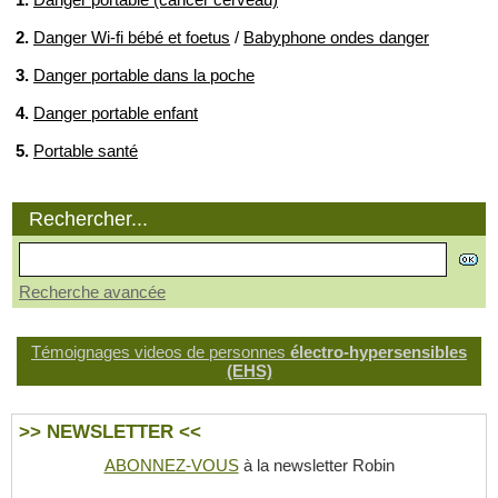
2.
Danger Wi-fi bébé et foetus
/
Babyphone ondes danger
3.
Danger portable dans la poche
4.
Danger portable enfant
5.
Portable santé
Rechercher...
Recherche avancée
Témoignages videos de personnes
électro-hypersensibles
(EHS)
>> NEWSLETTER <<
ABONNEZ-VOUS
à la newsletter Robin