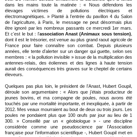
dans les mains toute la matinée : « Nous défendons les
élevages victimes de pollutions électriques et
électromagnétiques. » Planté à l'entrée du pavillon 4 du Salon
de l'agriculture, à Paris, le message ne peut désormais plus
être ignoré par les nombreux passants ce mercredi 1er mars.
Et c'est le but : l'
association Anast (Animaux sous tension)
,
dont il est le trésorier, est venue au plus grand raout agricole de
France pour faire connaître son combat. Depuis plusieurs
années, elle tente d'alerter sur un danger qui guette, selon ses
membres : « la pollution invisible » issue de la multiplication des
antennes-relais, des éoliennes et des lignes à haute tension
aurait des conséquences très graves sur le cheptel de certains
éleveurs.
Quelques pas plus loin, le président de l'Anast, Hubert Goupil,
déroule son argumentaire : « Alors que j'étais producteur de
jeunes bovins, et ma compagne de poules, nous avons été
touchés par une mortalité importante, et inexpliquée, à partir de
2012. Mes veaux mourraient au bout de deux ou trois jours. Les
poules ne pondaient plus que 100 œufs par jour au lieu de 1
300. » Conseillé par un « géobiologue » - une discipline
considérée comme une pseudoscience par l'Association
française pour l'information scientifique -, Hubert Goupil met en