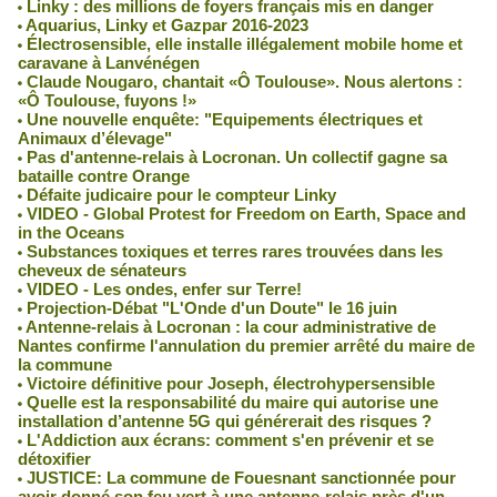
Linky : des millions de foyers français mis en danger
Aquarius, Linky et Gazpar 2016-2023
Électrosensible, elle installe illégalement mobile home et
caravane à Lanvénégen
Claude Nougaro, chantait «Ô Toulouse». Nous alertons :
«Ô Toulouse, fuyons !»
Une nouvelle enquête: "Equipements électriques et
Animaux d’élevage"
Pas d'antenne-relais à Locronan. Un collectif gagne sa
bataille contre Orange
Défaite judicaire pour le compteur Linky
VIDEO - Global Protest for Freedom on Earth, Space and
in the Oceans
Substances toxiques et terres rares trouvées dans les
cheveux de sénateurs
VIDEO - Les ondes, enfer sur Terre!
Projection-Débat "L'Onde d'un Doute" le 16 juin
Antenne-relais à Locronan : la cour administrative de
Nantes confirme l'annulation du premier arrêté du maire de
la commune
Victoire définitive pour Joseph, électrohypersensible
Quelle est la responsabilité du maire qui autorise une
installation d’antenne 5G qui générerait des risques ?
L'Addiction aux écrans: comment s'en prévenir et se
détoxifier
JUSTICE: La commune de Fouesnant sanctionnée pour
avoir donné son feu vert à une antenne-relais près d'un