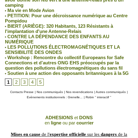
camping
Ma vie en Mode Avion
PETITION: Pour une décroissance numérique au Centre
Pompidou
BIERT (ARIÈGE): 320 Habitants, 123 Résistants à
l'implantation d'une Antenne-Relais
CONTRE LA DÉPENDANCE DES ENFANTS AU
NUMÉRIQUE
LES POLLUTIONS ÉLECTROMAGNÉTIQUES ET LA
SENSIBILITÉ DES ONDES
Workshop : Rencontre du collectif Europeans for Safe
Connections et d’autres ONG EHS préoccupés par la
question des pollutions électromagnétiques du sans fil
Soutien à une action des opposants britanniques à la 5G
1
2
3
4
5
Contacts Presse
|
Nos communiqués
|
Nos revendications
|
Autres communiqués
|
Evènements institutionnels : Grenelle...
|
Robin '' interactif ''
ADHESIONS
et
DONS
en
ligne
ou par
courrier
Mises en cause
de l'
expertise officielle
sur les
dangers
de la