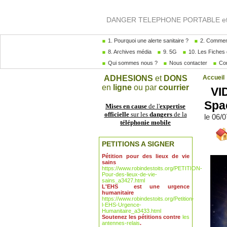
DANGER TELEPHONE PORTABLE et A
1. Pourquoi une alerte sanitaire ?
2. Comment
8. Archives média
9. 5G
10. Les Fiches 
Qui sommes nous ?
Nous contacter
Com
ADHESIONS
et
DONS
Accueil
en
ligne
ou par
courrier
VID
Spa
Mises en cause
de l'
expertise
officielle
sur les
dangers
de la
le 06/
téléphonie mobile
PETITIONS A SIGNER
Pétition pour des lieux de vie
sains
https://www.robindestoits.org/PETITION-
Pour-des-lieux-de-vie-
sains_a3427.html
L'EHS est une urgence
humanitaire
https://www.robindestoits.org/Petition-
l-EHS-Urgence-
Humanitaire_a3433.html
Soutenez les pétitions contre
les
antennes-relais
.