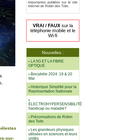
importantes publiées sur le site
internet de Robin des Toits.
VRAI / FAUX
sur la
téléphonie mobile et le
Wi-fi
Nouvelles :
LA 5G ET LA FIBRE
OPTIQUE
Biocybèle 2024: 19 & 20
ux
Mai
s.
Historique Simplifié pour la
Représentation Nationale
ÉLECTROHYPERSENSIBILITÉ:
handicap ou maladie?
Préconisations de Robin
des Toits
célestes
Les grandeurs physiques
utilisées en sciences et leurs
es-sur-
unités