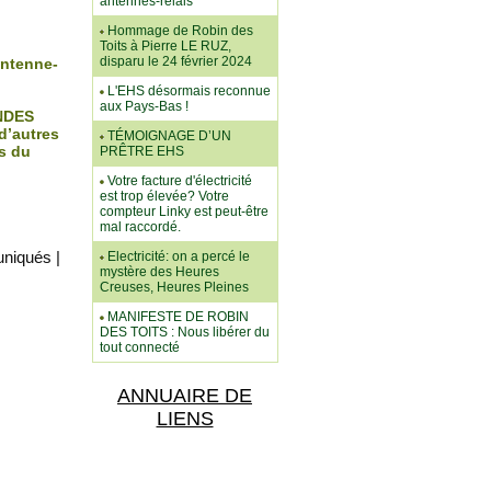
antennes-relais
Hommage de Robin des
Toits à Pierre LE RUZ,
disparu le 24 février 2024
Antenne-
L'EHS désormais reconnue
aux Pays-Bas !
NDES
d’autres
TÉMOIGNAGE D’UN
s du
PRÊTRE EHS
Votre facture d'électricité
est trop élevée? Votre
compteur Linky est peut-être
mal raccordé.
uniqués
|
Electricité: on a percé le
mystère des Heures
Creuses, Heures Pleines
MANIFESTE DE ROBIN
DES TOITS : Nous libérer du
tout connecté
ANNUAIRE DE
LIENS