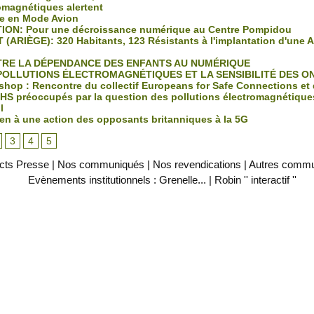
omagnétiques alertent
e en Mode Avion
ION: Pour une décroissance numérique au Centre Pompidou
 (ARIÈGE): 320 Habitants, 123 Résistants à l'implantation d'une 
RE LA DÉPENDANCE DES ENFANTS AU NUMÉRIQUE
POLLUTIONS ÉLECTROMAGNÉTIQUES ET LA SENSIBILITÉ DES O
hop : Rencontre du collectif Europeans for Safe Connections et 
S préoccupés par la question des pollutions électromagnétique
l
en à une action des opposants britanniques à la 5G
3
4
5
cts Presse
|
Nos communiqués
|
Nos revendications
|
Autres comm
Evènements institutionnels : Grenelle...
|
Robin '' interactif ''