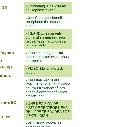
Communiqué de Presse:
M DE
en Réponse à la SFST
Une Commune bannit
l'ordiphone de l'espace
public
IRLANDE: les parents
d’une ville s’unissent pour
refuser les smartphones à
leurs enfants
 fuyons
François Jarrige: « Tout
choix technique est un choix
politique »
e"
 Orange
VIDÉO: Ma femme a du
crédit
ateurs
Emission web 26/03
PARLONS SANTÉ: Le vivant
pourra-t-il s'adapter à ces
ondes électromagnétiques
artificielles ?
ntenne 5G
UNE DÉCISION DE
JUSTICE PROTÈGE L’EHS
PHILIPPE TRIBAUDEAU DE
L’EXPULSION
n feu
PETITIONS contre les