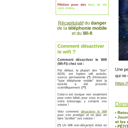
Pétition pour des
lieux de Vie
sans ondes
.
Récapitulatif
du
danger
de la
téléphonie mobile
et du
Wi-fi
Comment désactiver
le wifi ?
Comment désactiver le Wifi
(Wi-Fi) chez soi :
Une pe
Par défaut, la plupart des "box"
ADSL ont l'option wifi activée,
qui ne 
source permanente
(*)
d'émission
"type téléphonie mobile" dont la
https
toxicité a été prouvée
scientifiquement.
(**)
Robin de
Lu 751 f
Celui-ci est toxique non seulement
pour votre bébé, pour vous et pour
votre entourage, y compris vos
Dans
voisins !
Voici comment
désactiver le Wifi
Retou
pour s'en protéger et ne plus en
Journ
faire "profiter" ses voisins !
et les
(*)
Un Wifi non-désactivé émet en
PÉTIT