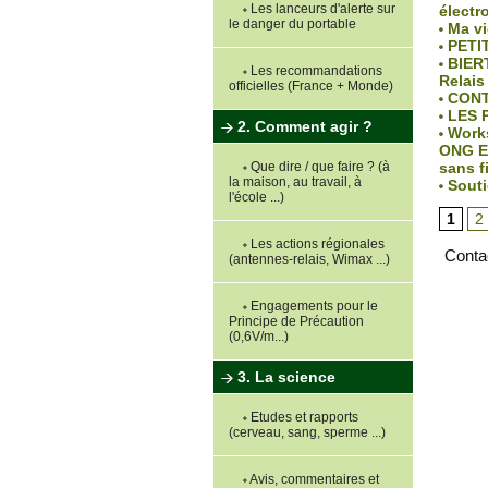
Les lanceurs d'alerte sur
électr
le danger du portable
Ma vi
PETIT
BIERT
Les recommandations
Relais
officielles (France + Monde)
CONT
LES 
2. Comment agir ?
Works
ONG EH
sans fi
Que dire / que faire ? (à
la maison, au travail, à
Souti
l'école ...)
1
2
Les actions régionales
Conta
(antennes-relais, Wimax ...)
Engagements pour le
Principe de Précaution
(0,6V/m...)
3. La science
Etudes et rapports
(cerveau, sang, sperme ...)
Avis, commentaires et