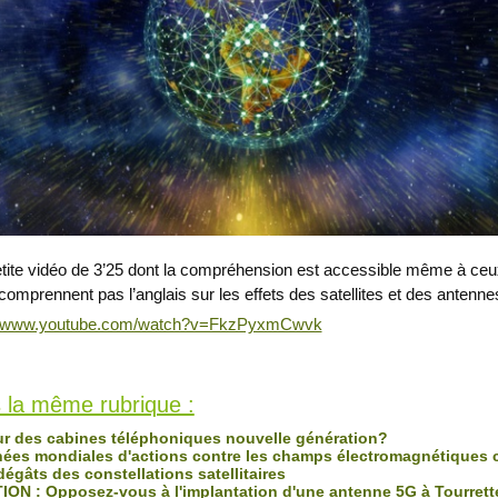
tite vidéo de 3’25 dont la compréhension est accessible même à ce
comprennent pas l’anglais sur les effets des satellites et des antenne
://www.youtube.com/watch?v=FkzPyxmCwvk
s Toits
ois
 la même rubrique :
r des cabines téléphoniques nouvelle génération?
ées mondiales d'actions contre les champs électromagnétiques 
 dégâts des constellations satellitaires
ION : Opposez-vous à l'implantation d'une antenne 5G à Tourrett