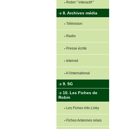
Robin '' interactif ''
8. Archives média
Télévision
Radio
Presse écrite
Internet
A l'international
9. 5G
10. Les Fiches de
Robin
Les Fiches Info Linky
Fiches Antennes relais