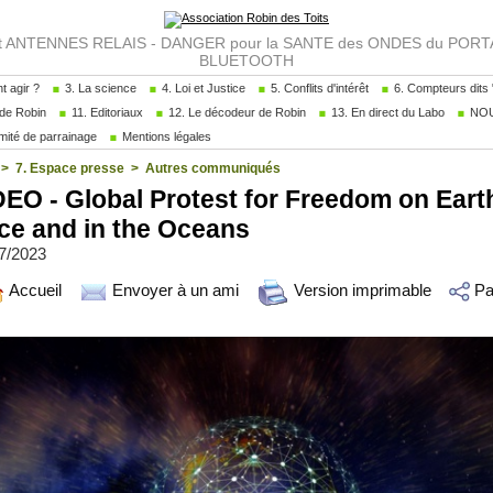
NTENNES RELAIS - DANGER pour la SANTE des ONDES du PORTAB
BLUETOOTH
 agir ?
3. La science
4. Loi et Justice
5. Conflits d'intérêt
6. Compteurs dits "
de Robin
11. Editoriaux
12. Le décodeur de Robin
13. En direct du Labo
NOU
ité de parrainage
Mentions légales
>
7. Espace presse
>
Autres communiqués
EO - Global Protest for Freedom on Eart
ce and in the Oceans
07/2023
Accueil
Envoyer à un ami
Version imprimable
Pa