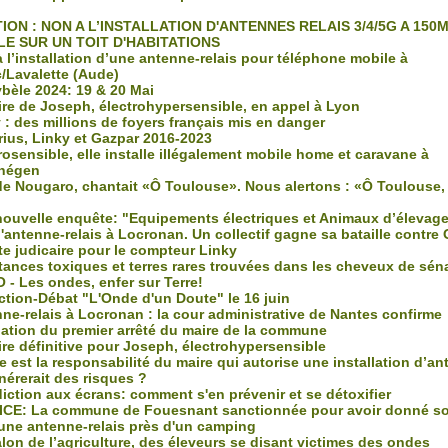
ION : NON A L’INSTALLATION D'ANTENNES RELAIS 3/4/5G A 150
LE SUR UN TOIT D'HABITATIONS
l’installation d’une antenne-relais pour téléphone mobile à
c/Lavalette (Aude)
bèle 2024: 19 & 20 Mai
ire de Joseph, électrohypersensible, en appel à Lyon
: des millions de foyers français mis en danger
ius, Linky et Gazpar 2016-2023
osensible, elle installe illégalement mobile home et caravane à
négen
e Nougaro, chantait «Ô Toulouse». Nous alertons : «Ô Toulouse,
ouvelle enquête: "Equipements électriques et Animaux d’élevag
'antenne-relais à Locronan. Un collectif gagne sa bataille contre
te judicaire pour le compteur Linky
ances toxiques et terres rares trouvées dans les cheveux de sén
 - Les ondes, enfer sur Terre!
ction-Débat "L'Onde d'un Doute" le 16 juin
ne-relais à Locronan : la cour administrative de Nantes confirme
lation du premier arrêté du maire de la commune
ire définitive pour Joseph, électrohypersensible
 est la responsabilité du maire qui autorise une installation d’a
nérerait des risques ?
iction aux écrans: comment s'en prévenir et se détoxifier
CE: La commune de Fouesnant sanctionnée pour avoir donné so
 une antenne-relais près d'un camping
lon de l’agriculture, des éleveurs se disant victimes des ondes