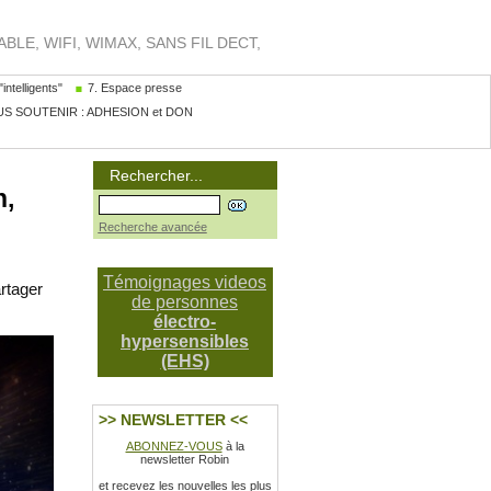
LE, WIFI, WIMAX, SANS FIL DECT,
intelligents"
7. Espace presse
S SOUTENIR : ADHESION et DON
Rechercher...
h,
Recherche avancée
Témoignages videos
rtager
de personnes
électro-
hypersensibles
(EHS)
>> NEWSLETTER <<
ABONNEZ-VOUS
à la
newsletter Robin
et recevez les nouvelles les plus