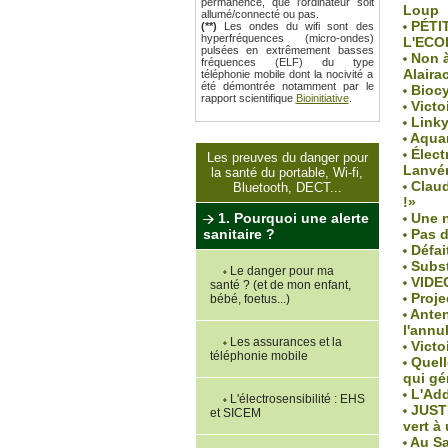
permanence, que l'ordinateur soit
Loup
allumé/connecté ou pas.
PÉTIT
(**)
Les ondes du wifi sont des
hyperfréquences (micro-ondes)
L'ECO
pulsées en extrêmement basses
Non à 
fréquences (ELF) du type
Alaira
téléphonie mobile dont la nocivité a
été démontrée notamment par le
Biocy
rapport scientifique
Bioinitiative
.
Victo
Linky 
Aquar
Électr
Les preuves du danger pour
Lanvé
la santé du portable, Wi-fi,
Claud
Bluetooth, DECT...
!»
Une n
1. Pourquoi une alerte
Pas d
sanitaire ?
Défai
Subst
Le danger pour ma
VIDEO
santé ? (et de mon enfant,
Proje
bébé, foetus...)
Anten
l'annu
Les assurances et la
Victo
téléphonie mobile
Quelle
qui gé
L'Add
L'électrosensibilité : EHS
JUSTI
et SICEM
vert à
Au Sa