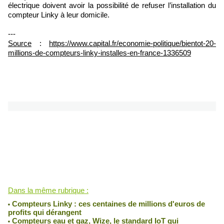
électrique doivent avoir la possibilité de refuser l’installation du
compteur Linky à leur domicile.
---
Source
:
https://www.capital.fr/economie-politique/bientot-20-
millions-de-compteurs-linky-installes-en-france-1336509
Lu 769 fois
Dans la même rubrique :
Compteurs Linky : ces centaines de millions d'euros de
profits qui dérangent
Compteurs eau et gaz, Wize, le standard IoT qui