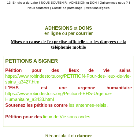
13. En direct du Labo
|
NOUS SOUTENIR : ADHESION et DON
|
Qui sommes nous ?
|
Nous contacter
|
Comité de parrainage
|
Mentions légales
ADHESIONS
et
DONS
en
ligne
ou par
courrier
Mises en cause
de l'
expertise officielle
sur les
dangers
de la
téléphonie mobile
PETITIONS A SIGNER
Pétition pour des lieux de vie sains
https://www.robindestoits.org/PETITION-Pour-des-lieux-de-vie-
sains_a3427.html
L'EHS est une urgence humanitaire
https://www.robindestoits.org/Petition-l-EHS-Urgence-
Humanitaire_a3433.html
Soutenez les pétitions contre
les antennes-relais
.
Pétition pour des
lieux de Vie sans ondes
.
Récapitulatif
du
danger