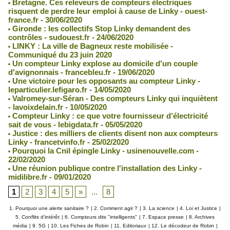
Bretagne. Ces releveurs de compteurs électriques
risquent de perdre leur emploi à cause de Linky - ouest-
france.fr - 30/06/2020
Gironde : les collectifs Stop Linky demandent des
contrôles - sudouest.fr - 24/06/2020
LINKY : La ville de Bagneux reste mobilisée -
Communiqué du 23 juin 2020
Un compteur Linky explose au domicile d'un couple
d'avignonnais - francebleu.fr - 19/06/2020
Une victoire pour les opposants au compteur Linky -
leparticulier.lefigaro.fr - 14/05/2020
Valromey-sur-Séran - Des compteurs Linky qui inquiètent
- lavoixdelain.fr - 10/05/2020
Compteur Linky : ce que votre fournisseur d’électricité
sait de vous - lebigdata.fr - 05/05/2020
Justice : des milliers de clients disent non aux compteurs
Linky - francetvinfo.fr - 25/02/2020
Pourquoi la Cnil épingle Linky - usinenouvelle.com -
22/02/2020
Une réunion publique contre l'installation des Linky -
midilibre.fr - 09/01/2020
1
2
3
4
5
»
...
8
1. Pourquoi une alerte sanitaire ?
|
2. Comment agir ?
|
3. La science
|
4. Loi et Justice
|
5. Conflits d'intérêt
|
6. Compteurs dits "intelligents"
|
7. Espace presse
|
8. Archives
média
|
9. 5G
|
10. Les Fiches de Robin
|
11. Editoriaux
|
12. Le décodeur de Robin
|