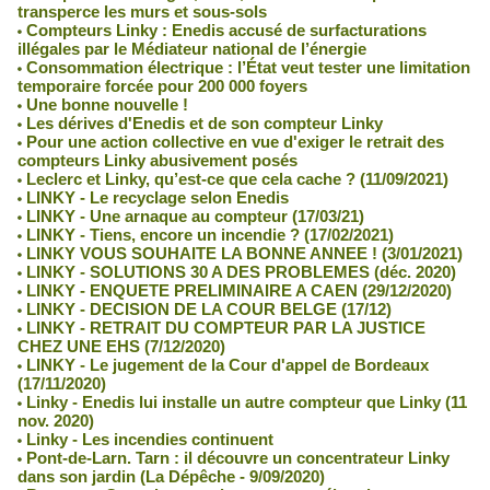
transperce les murs et sous-sols
Compteurs Linky : Enedis accusé de surfacturations
illégales par le Médiateur national de l’énergie
Consommation électrique : l’État veut tester une limitation
temporaire forcée pour 200 000 foyers
Une bonne nouvelle !
Les dérives d'Enedis et de son compteur Linky
Pour une action collective en vue d'exiger le retrait des
compteurs Linky abusivement posés
Leclerc et Linky, qu’est-ce que cela cache ? (11/09/2021)
LINKY - Le recyclage selon Enedis
LINKY - Une arnaque au compteur (17/03/21)
LINKY - Tiens, encore un incendie ? (17/02/2021)
LINKY VOUS SOUHAITE LA BONNE ANNEE ! (3/01/2021)
LINKY - SOLUTIONS 30 A DES PROBLEMES (déc. 2020)
LINKY - ENQUETE PRELIMINAIRE A CAEN (29/12/2020)
LINKY - DECISION DE LA COUR BELGE (17/12)
LINKY - RETRAIT DU COMPTEUR PAR LA JUSTICE
CHEZ UNE EHS (7/12/2020)
LINKY - Le jugement de la Cour d'appel de Bordeaux
(17/11/2020)
Linky - Enedis lui installe un autre compteur que Linky (11
nov. 2020)
Linky - Les incendies continuent
Pont-de-Larn. Tarn : il découvre un concentrateur Linky
dans son jardin (La Dépêche - 9/09/2020)