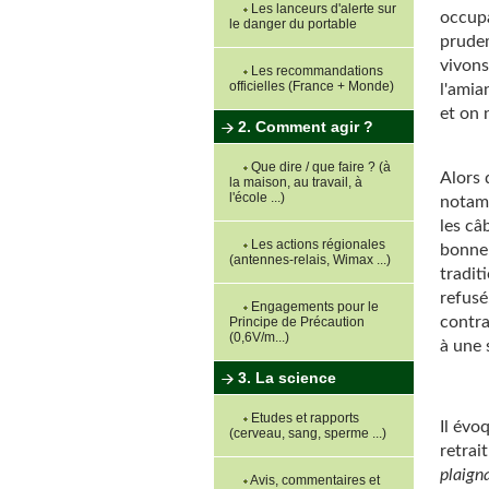
Les lanceurs d'alerte sur
occupa
le danger du portable
prudem
vivons
Les recommandations
officielles (France + Monde)
l'amia
et on 
2. Comment agir ?
Que dire / que faire ? (à
Alors 
la maison, au travail, à
l'école ...)
notamm
les câ
Les actions régionales
bonne 
(antennes-relais, Wimax ...)
traditi
refusé
Engagements pour le
contra
Principe de Précaution
(0,6V/m...)
à une s
3. La science
Etudes et rapports
Il évoq
(cerveau, sang, sperme ...)
retrai
plaign
Avis, commentaires et