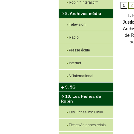
Robin '' interactif ''
1
2
8. Archives média
1. 
Justi
Télévision
Archi
de R
Radio
s
Presse écrite
Internet
A l'international
9. 5G
10. Les Fiches de
Robin
Les Fiches Info Linky
Fiches Antennes relais