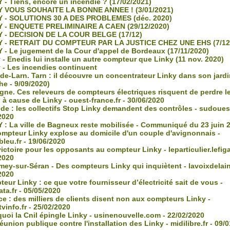
 - Tiens, encore un incendie ? (17/02/2021)
 VOUS SOUHAITE LA BONNE ANNEE ! (3/01/2021)
 - SOLUTIONS 30 A DES PROBLEMES (déc. 2020)
 - ENQUETE PRELIMINAIRE A CAEN (29/12/2020)
 - DECISION DE LA COUR BELGE (17/12)
 - RETRAIT DU COMPTEUR PAR LA JUSTICE CHEZ UNE EHS (7/12
 - Le jugement de la Cour d'appel de Bordeaux (17/11/2020)
- Enedis lui installe un autre compteur que Linky (11 nov. 2020)
 - Les incendies continuent
de-Larn. Tarn : il découvre un concentrateur Linky dans son jardi
e - 9/09/2020)
gne. Ces releveurs de compteurs électriques risquent de perdre l
 à cause de Linky - ouest-france.fr - 30/06/2020
e : les collectifs Stop Linky demandent des contrôles - sudouest.
2020
 : La ville de Bagneux reste mobilisée - Communiqué du 23 juin 
mpteur Linky explose au domicile d'un couple d'avignonnais -
bleu.fr - 19/06/2020
ctoire pour les opposants au compteur Linky - leparticulier.lefigar
2020
ey-sur-Séran - Des compteurs Linky qui inquiètent - lavoixdelain.
2020
ur Linky : ce que votre fournisseur d’électricité sait de vous -
ata.fr - 05/05/2020
e : des milliers de clients disent non aux compteurs Linky -
vinfo.fr - 25/02/2020
uoi la Cnil épingle Linky - usinenouvelle.com - 22/02/2020
union publique contre l'installation des Linky - midilibre.fr - 09/