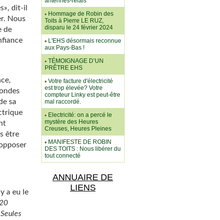
antennes-relais
, dit-il
Hommage de Robin des
er. Nous
Toits à Pierre LE RUZ,
disparu le 24 février 2024
e de
nfiance
L'EHS désormais reconnue
aux Pays-Bas !
TÉMOIGNAGE D’UN
PRÊTRE EHS
nce,
Votre facture d'électricité
est trop élevée? Votre
'ondes
compteur Linky est peut-être
de sa
mal raccordé.
ctrique
Electricité: on a percé le
mystère des Heures
nt
Creuses, Heures Pleines
s être
MANIFESTE DE ROBIN
'opposer
DES TOITS : Nous libérer du
tout connecté
ANNUAIRE DE
LIENS
y a eu le
120
 Seules