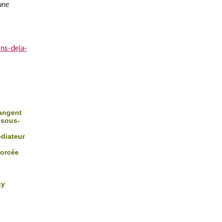
une
ns-deja-
rangent
 sous-
édiateur
forcée
ky