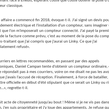
nant face à Enedis, espérant coûte que coûte obtenir la pose d'
ur classique.
 affaire a commencé fin 2018, évoque-t-il. J'ai signé un devis pou
dement électrique et l'installation d'un compteur, sans imaginer 
t que l'on m'imposerait un compteur connecté. J'ai payé la premi
 de la facture comme prévu, c'est au moment de la pose du comp
s-traitant que j'ai compris que j'aurai un Linky. Ce que j'ai
iatement refusé».
rriers en lettres recommandées, en passant par des appels
oniques, Daniel Campan tente d'obtenir un compteur ordinaire, 
 répondait pas à mes courriers, voire on me disait ne pas les avo
que j'avais l'accusé de réception. Finalement, à force de batailler, 
ttre officielle en début d'été stipulant que ce serait un Linky ou r
…», regrette-t-il.
fait acte de citoyenneté jusqu'au bout ! Même si je ne vis pas dans
, j'en suis propriétaire et j'y loue des appartements. Je refuse qu