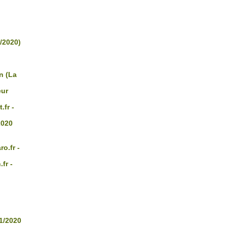
/2020)
n (La
eur
fr -
2020
o.fr -
fr -
01/2020