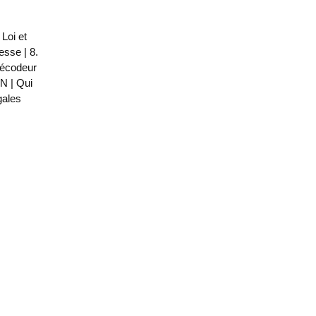
 Loi et
resse
|
8.
décodeur
ON
|
Qui
gales