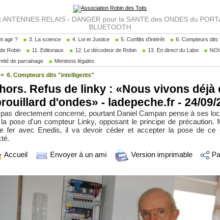
NTENNES RELAIS - DANGER pour la SANTE des ONDES du PORTAB
BLUETOOTH
 agir ?
3. La science
4. Loi et Justice
5. Conflits d'intérêt
6. Compteurs dits "
de Robin
11. Editoriaux
12. Le décodeur de Robin
13. En direct du Labo
NOU
ité de parrainage
Mentions légales
>
6. Compteurs dits "intelligents"
ors. Refus de linky : «Nous vivons déjà
rouillard d'ondes» - ladepeche.fr - 24/09
st pas directement concerné, pourtant Daniel Campan pense à ses loc
 la pose d'un compteur Linky, opposant le principe de précaution. 
e fer avec Enedis, il va devoir céder et accepter la pose de ce
té.
Accueil
Envoyer à un ami
Version imprimable
Pa