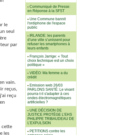
un
Communiqué de Presse:
en Réponse à la SFST
Une Commune bannit
l'ordiphone de l'espace
r le
public
un seul
IRLANDE: les parents
ère
d’une ville s’unissent pour
refuser les smartphones à
teur par
leurs enfants
François Jarrige: « Tout
choix technique est un choix
politique »
VIDÉO: Ma femme a du
crédit
en vain.
Emission web 26/03
ir reçus,
PARLONS SANTÉ: Le vivant
pourra-t-il s'adapter à ces
j'ai reçu
ondes électromagnétiques
ien
artificielles ?
UNE DÉCISION DE
JUSTICE PROTÈGE L’EHS
PHILIPPE TRIBAUDEAU DE
L’EXPULSION
 cette
PETITIONS contre les
e les