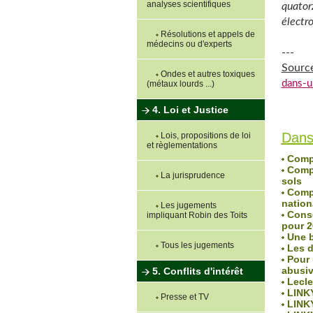
analyses scientifiques
quator
électro
Résolutions et appels de
médecins ou d'experts
---
Sourc
Ondes et autres toxiques
dans-u
(métaux lourds ...)
4. Loi et Justice
Lu 1108 
Dans
Lois, propositions de loi
et règlementations
Compt
Compt
La jurisprudence
sols
Compt
nation
Les jugements
Consom
impliquant Robin des Toits
pour 2
Une b
Tous les jugements
Les d
Pour u
abusi
5. Conflits d'intérêt
Lecler
LINKY
Presse et TV
LINKY