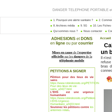
DANGER TELEPHONE PORTABLE et A
1. Pourquoi une alerte sanitaire ?
2. Comment
8. Archives média
9. 5G
10. Les Fiches 
Qui sommes nous ?
Nous contacter
Com
ADHESIONS
et
DONS
Accueil
en
ligne
ou par
courrier
Cah
un b
Mises en cause
de l'
expertise
officielle
sur les
dangers
de la
Il n'e
téléphonie mobile
refuse
bras d
connec
PETITIONS A SIGNER
Pétition pour des lieux de vie
sains
https://www.robindestoits.org/PETITION-
Pour-des-lieux-de-vie-
sains_a3427.html
L'EHS est une urgence
humanitaire
https://www.robindestoits.org/Petition-
l-EHS-Urgence-
Humanitaire_a3433.html
Soutenez les pétitions contre
les
antennes-relais
.