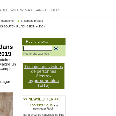
LE, WIFI, WIMAX, SANS FIL DECT,
intelligents"
7. Espace presse
S SOUTENIR : ADHESION et DON
Rechercher...
 dans
/2019
Recherche avancée
ataires et
Malgré un
Témoignages videos
 compteur
de personnes
électro-
hypersensibles
rtager
(EHS)
>> NEWSLETTER <<
ABONNEZ-VOUS
à la
newsletter Robin
et recevez les nouvelles les plus