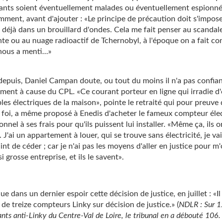
nts soient éventuellement malades ou éventuellement espionnés»
ment, avant d'ajouter : «Le principe de précaution doit s'impos
 déjà dans un brouillard d'ondes. Cela me fait penser au scandal
nte ou au nuage radioactif de Tchernobyl, à l'époque on a fait co
nous a menti…»
depuis, Daniel Campan doute, ou tout du moins il n'a pas confia
ent à cause du CPL. «Ce courant porteur en ligne qui irradie d
bles électriques de la maison», pointe le retraité qui pour preuve 
foi, a même proposé à Enedis d'acheter le fameux compteur éle
onnel à ses frais pour qu'ils puissent lui installer. «Même ça, ils o
. J'ai un appartement à louer, qui se trouve sans électricité, je vai
int de céder ; car je n'ai pas les moyens d'aller en justice pour m
i grosse entreprise, et ils le savent».
ue dans un dernier espoir cette décision de justice, en juillet : «Il 
t de treize compteurs Linky sur décision de justice.» (
NDLR
: Sur 
ants anti-Linky du Centre-Val de Loire, le tribunal en a débouté 106.