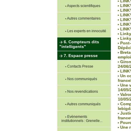
LINKY
LINKY
Aspects scientifiques
LINKY
LINKY
Autres commentaires
LINKY
LINKY
LINKY
Les experts en innocuité
Linky 
Linky
6. Compteurs dits
Pont-
"intelligents"
Dépêch
Breta
7. Espace presse
emploi
Girond
24/06/
Contacts Presse
LINKY
Un co
Nos communiqués
france
Une vi
14/05/
Nos revendications
Valrom
10/05/
Compte
Autres communiqués
lebigd
Justic
Evènements
francet
institutionnels : Grenelle...
Pourq
Une ré