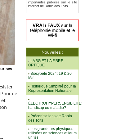
importantes publiées sur le site
internet de Robin des Toits.
VRAI / FAUX
sur la
téléphonie mobile et le
Wi-fi
Nouvelles :
LA 5G ET LA FIBRE
OPTIQUE
our ses
Biocybèle 2024: 19 & 20
Mai
Historique Simplifié pour la
sister
Représentation Nationale
 Pour ce
 et
ÉLECTROHYPERSENSIBILITÉ:
 son
handicap ou maladie?
Préconisations de Robin
des Toits
Les grandeurs physiques
utilisées en sciences et leurs
unités