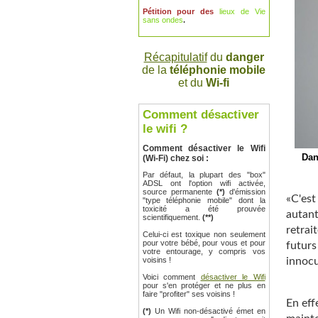
Pétition pour des
lieux de Vie
sans ondes
.
Récapitulatif
du
danger
de la
téléphonie mobile
et du
Wi-fi
Comment désactiver
le wifi ?
Comment désactiver le Wifi
Dan
(Wi-Fi) chez soi :
Par défaut, la plupart des "box"
ADSL ont l'option wifi activée,
source permanente
(*)
d'émission
«C'est
"type téléphonie mobile" dont la
toxicité a été prouvée
autant
scientifiquement.
(**)
retrai
Celui-ci est toxique non seulement
pour votre bébé, pour vous et pour
futurs
votre entourage, y compris vos
innocu
voisins !
Voici comment
désactiver le Wifi
pour s'en protéger et ne plus en
faire "profiter" ses voisins !
En eff
(*)
Un Wifi non-désactivé émet en