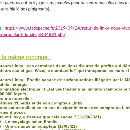
ze plaintes ont été jugées recevables pour raisons médicales liées à 
sensibilité des plaignants
).
e
:
https://www.ladepeche.fr/2019/09/24/refus-de-linky-nous-vivo
n-brouillard-dondes,8434881.php
fois
 la même rubrique :
eurs Linky : ces centaines de millions d'euros de profits qui dé
eurs eau et gaz, Wize, le standard IoT qui transperce les murs et
eurs Linky : Enedis accusé de surfacturations illégales par le M
al de l’énergie
mation électrique : l’État veut tester une limitation temporaire 
00 000 foyers
onne nouvelle !
érives d'Enedis et de son compteur Linky
ne action collective en vue d'exiger le retrait des compteurs Lin
vement posés
c et Linky, qu’est-ce que cela cache ? (11/09/2021)
 - Le recyclage selon Enedis
 - Une arnaque au compteur (17/03/21)