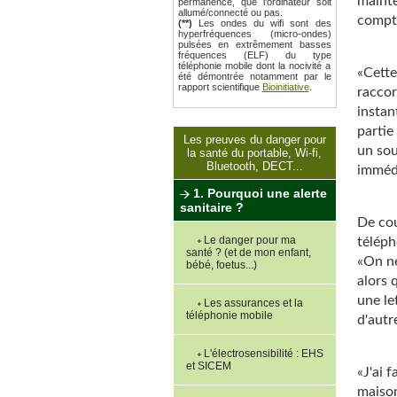
mainte
permanence, que l'ordinateur soit
allumé/connecté ou pas.
compte
(**)
Les ondes du wifi sont des
hyperfréquences (micro-ondes)
pulsées en extrêmement basses
fréquences (ELF) du type
téléphonie mobile dont la nocivité a
«Cette
été démontrée notamment par le
rapport scientifique
Bioinitiative
.
raccor
instan
partie
Les preuves du danger pour
un sou
la santé du portable, Wi-fi,
Bluetooth, DECT...
imméd
1. Pourquoi une alerte
sanitaire ?
De cou
Le danger pour ma
téléph
santé ? (et de mon enfant,
«On ne
bébé, foetus...)
alors 
une le
Les assurances et la
téléphonie mobile
d'autre
L'électrosensibilité : EHS
et SICEM
«J'ai 
maison