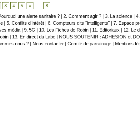
3
4
5
»
...
8
Pourquoi une alerte sanitaire ?
|
2. Comment agir ?
|
3. La science
|
4.
ce
|
5. Conflits d'intérêt
|
6. Compteurs dits "intelligents"
|
7. Espace p
ves média
|
9. 5G
|
10. Les Fiches de Robin
|
11. Editoriaux
|
12. Le 
obin
|
13. En direct du Labo
|
NOUS SOUTENIR : ADHESION et D
ommes nous ?
|
Nous contacter
|
Comité de parrainage
|
Mentions lé