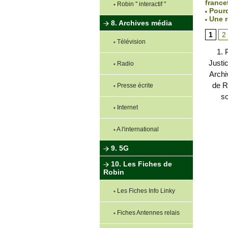
francet
Robin '' interactif ''
Pourq
Une ré
8. Archives média
1
2
Télévision
1. 
Justi
Radio
Archi
de R
Presse écrite
s
Internet
A l'international
9. 5G
10. Les Fiches de
Robin
Les Fiches Info Linky
Fiches Antennes relais