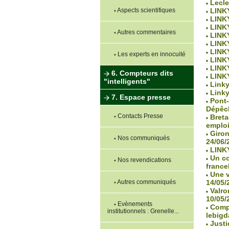
Lecler
Aspects scientifiques
LINKY
LINKY
LINKY
Autres commentaires
LINKY
LINKY
LINKY
Les experts en innocuité
LINKY
LINKY
6. Compteurs dits
LINKY
"intelligents"
Linky 
Linky
7. Espace presse
Pont-
Dépêch
Contacts Presse
Breta
emploi
Girond
Nos communiqués
24/06/
LINKY
Un co
Nos revendications
france
Une vi
Autres communiqués
14/05/
Valrom
10/05/
Evènements
Compte
institutionnels : Grenelle...
lebigd
Justic