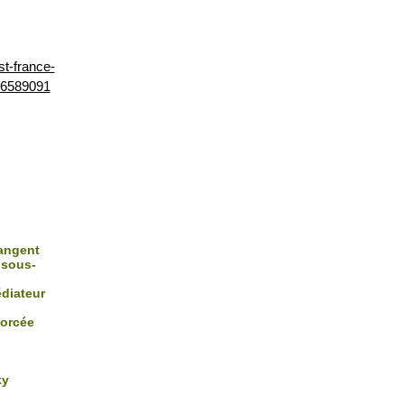
st-france-
a-6589091
rangent
 sous-
édiateur
forcée
ky