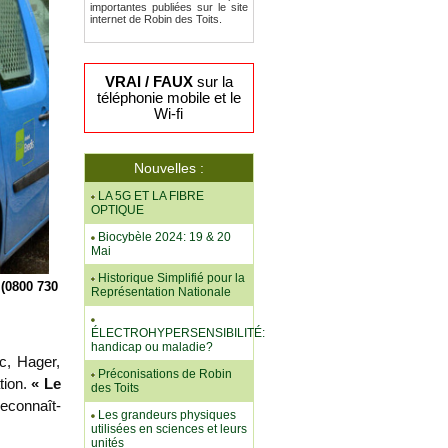
importantes publiées sur le site
internet de Robin des Toits.
VRAI / FAUX
sur la
téléphonie mobile et le
Wi-fi
Nouvelles :
LA 5G ET LA FIBRE
OPTIQUE
Biocybèle 2024: 19 & 20
Mai
Historique Simplifié pour la
 (0800 730
Représentation Nationale
ÉLECTROHYPERSENSIBILITÉ:
handicap ou maladie?
c, Hager,
Préconisations de Robin
ion.
« Le
des Toits
reconnaît-
Les grandeurs physiques
utilisées en sciences et leurs
unités