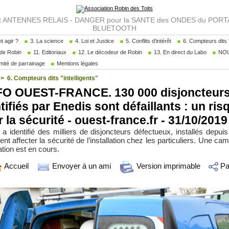
NTENNES RELAIS - DANGER pour la SANTE des ONDES du PORTAB
BLUETOOTH
 agir ?
3. La science
4. Loi et Justice
5. Conflits d'intérêt
6. Compteurs dits "
de Robin
11. Editoriaux
12. Le décodeur de Robin
13. En direct du Labo
NOU
ité de parrainage
Mentions légales
>
6. Compteurs dits "intelligents"
O OUEST-FRANCE. 130 000 disjoncteur
tifiés par Enedis sont défaillants : un ris
 la sécurité - ouest-france.fr - 31/10/2019
a identifié des milliers de disjoncteurs défectueux, installés depuis
ent affecter la sécurité de l’installation chez les particuliers. Une c
ation est en cours.
Accueil
Envoyer à un ami
Version imprimable
Pa