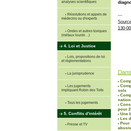
analyses scientifiques
diagno
Résolutions et appels de
---
médecins ou d'experts
Sourc
130-00
Ondes et autres toxiques
(métaux lourds ...)
4. Loi et Justice
Lois, propositions de loi
et règlementations
Lu 1656 
Dans
La jurisprudence
Compt
Compt
Les jugements
impliquant Robin des Toits
sols
Compt
nation
Tous les jugements
Consom
pour 2
5. Conflits d'intérêt
Une b
Les d
Pour u
Presse et TV
abusi