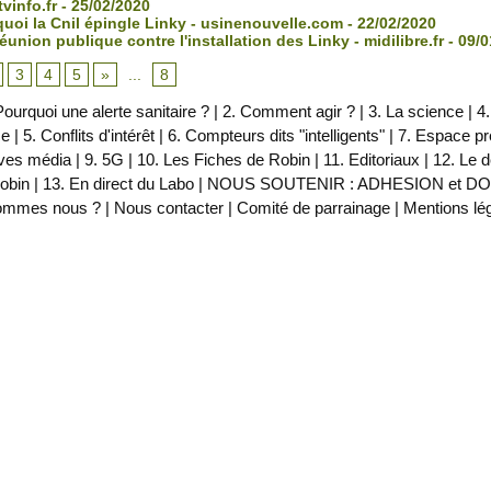
vinfo.fr - 25/02/2020
uoi la Cnil épingle Linky - usinenouvelle.com - 22/02/2020
union publique contre l'installation des Linky - midilibre.fr - 09/
3
4
5
»
...
8
Pourquoi une alerte sanitaire ?
|
2. Comment agir ?
|
3. La science
|
4.
ce
|
5. Conflits d'intérêt
|
6. Compteurs dits "intelligents"
|
7. Espace p
ves média
|
9. 5G
|
10. Les Fiches de Robin
|
11. Editoriaux
|
12. Le 
obin
|
13. En direct du Labo
|
NOUS SOUTENIR : ADHESION et D
ommes nous ?
|
Nous contacter
|
Comité de parrainage
|
Mentions lé