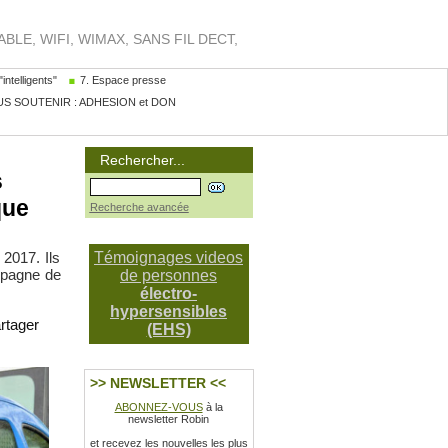
LE, WIFI, WIMAX, SANS FIL DECT,
intelligents"
7. Espace presse
S SOUTENIR : ADHESION et DON
Rechercher...
s
que
Recherche avancée
 2017. Ils
Témoignages videos
ampagne de
de personnes
électro-
hypersensibles
rtager
(EHS)
>> NEWSLETTER <<
ABONNEZ-VOUS
à la
newsletter Robin
et recevez les nouvelles les plus