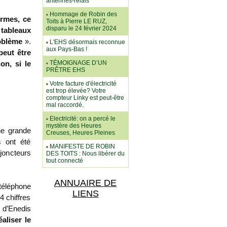
antennes-relais
Hommage de Robin des
ormes, ce
Toits à Pierre LE RUZ,
disparu le 24 février 2024
tableaux
roblème
».
L'EHS désormais reconnue
aux Pays-Bas !
peut être
TÉMOIGNAGE D’UN
on, si le
PRÊTRE EHS
Votre facture d'électricité
est trop élevée? Votre
compteur Linky est peut-être
mal raccordé.
Electricité: on a percé le
mystère des Heures
une grande
Creuses, Heures Pleines
s ont été
MANIFESTE DE ROBIN
joncteurs
DES TOITS : Nous libérer du
tout connecté
ANNUAIRE DE
téléphone
LIENS
4 chiffres
 d’Enedis
aliser le