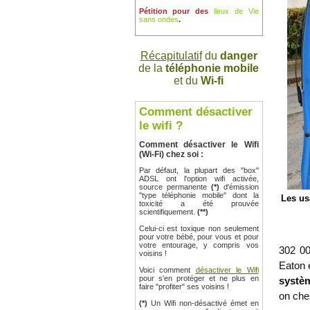
Pétition pour des
lieux de Vie
sans ondes
.
Récapitulatif
du
danger
de la
téléphonie mobile
et du
Wi-fi
Comment désactiver
le wifi ?
Comment désactiver le Wifi
(Wi-Fi) chez soi :
Par défaut, la plupart des "box"
ADSL ont l'option wifi activée,
source permanente
(*)
d'émission
"type téléphonie mobile" dont la
Les us
toxicité a été prouvée
scientifiquement.
(**)
Celui-ci est toxique non seulement
pour votre bébé, pour vous et pour
votre entourage, y compris vos
302 00
voisins !
Eaton 
Voici comment
désactiver le Wifi
pour s'en protéger et ne plus en
systèm
faire "profiter" ses voisins !
on che
(*)
Un Wifi non-désactivé émet en