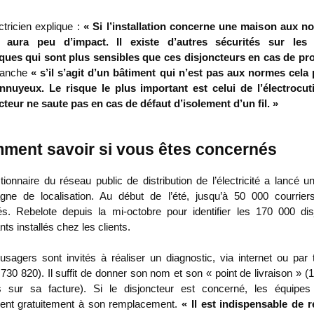
tricien explique :
« Si l’installation concerne une maison aux n
t aura peu d’impact. Il existe d’autres sécurités sur les 
iques qui sont plus sensibles que ces disjoncteurs en cas de p
vanche
« s’il s’agit d’un bâtiment qui n’est pas aux normes cela 
nnuyeux. Le risque le plus important est celui de l’électrocuti
cteur ne saute pas en cas de défaut d’isolement d’un fil. »
ment savoir si vous êtes concernés
tionnaire du réseau public de distribution de l’électricité a lancé 
ne de localisation. Au début de l’été, jusqu’à 50 000 courrier
s. Rebelote depuis la mi-octobre pour identifier les 170 000 dis
ants installés chez les clients.
usagers sont invités à réaliser un diagnostic, via internet ou par 
730 820). Il suffit de donner son nom et son « point de livraison » (1
ts sur sa facture). Si le disjoncteur est concerné, les équipes
ent gratuitement à son remplacement.
« Il est indispensable de ré