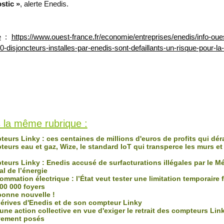
stic »
, alerte Enedis.
e
:
https://www.ouest-france.fr/economie/entreprises/enedis/info-oue
0-disjoncteurs-installes-par-enedis-sont-defaillants-un-risque-pour-l
fois
 la même rubrique :
eurs Linky : ces centaines de millions d'euros de profits qui dé
eurs eau et gaz, Wize, le standard IoT qui transperce les murs et
eurs Linky : Enedis accusé de surfacturations illégales par le M
al de l’énergie
mation électrique : l’État veut tester une limitation temporaire 
00 000 foyers
onne nouvelle !
érives d'Enedis et de son compteur Linky
ne action collective en vue d'exiger le retrait des compteurs Lin
vement posés