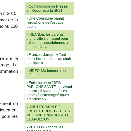
Communiqué de Presse:
en Réponse à la SFST
ril 2019.
Une Commune bannit
Pays de la
l'ordiphone de l'espace
 moins 130
public
IRLANDE: les parents
d’une ville s’unissent pour
refuser les smartphones à
leurs enfants
François Jarrige: « Tout
ure sur le
choix technique est un choix
politique »
arage. Le
VIDÉO: Ma femme a du
sommation
crédit
Emission web 26/03
PARLONS SANTÉ: Le vivant
pourra-t-il s'adapter à ces
ondes électromagnétiques
artificielles ?
nement du
UNE DÉCISION DE
atiquement
JUSTICE PROTÈGE L’EHS
PHILIPPE TRIBAUDEAU DE
 pour les
L’EXPULSION
PETITIONS contre les