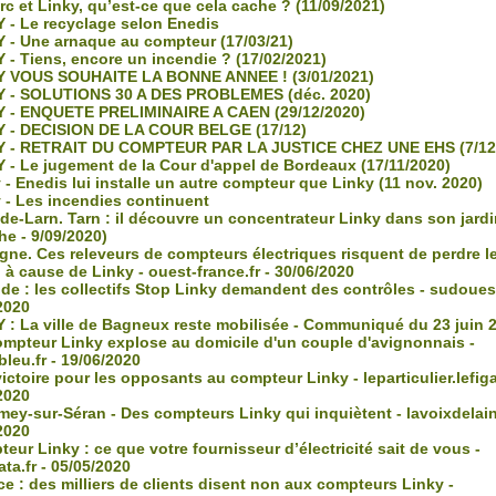
c et Linky, qu’est-ce que cela cache ? (11/09/2021)
 - Le recyclage selon Enedis
 - Une arnaque au compteur (17/03/21)
 - Tiens, encore un incendie ? (17/02/2021)
 VOUS SOUHAITE LA BONNE ANNEE ! (3/01/2021)
 - SOLUTIONS 30 A DES PROBLEMES (déc. 2020)
 - ENQUETE PRELIMINAIRE A CAEN (29/12/2020)
 - DECISION DE LA COUR BELGE (17/12)
 - RETRAIT DU COMPTEUR PAR LA JUSTICE CHEZ UNE EHS (7/12
 - Le jugement de la Cour d'appel de Bordeaux (17/11/2020)
- Enedis lui installe un autre compteur que Linky (11 nov. 2020)
 - Les incendies continuent
de-Larn. Tarn : il découvre un concentrateur Linky dans son jardi
e - 9/09/2020)
gne. Ces releveurs de compteurs électriques risquent de perdre l
 à cause de Linky - ouest-france.fr - 30/06/2020
e : les collectifs Stop Linky demandent des contrôles - sudouest.
2020
 : La ville de Bagneux reste mobilisée - Communiqué du 23 juin 
mpteur Linky explose au domicile d'un couple d'avignonnais -
bleu.fr - 19/06/2020
ctoire pour les opposants au compteur Linky - leparticulier.lefigar
2020
ey-sur-Séran - Des compteurs Linky qui inquiètent - lavoixdelain.
2020
ur Linky : ce que votre fournisseur d’électricité sait de vous -
ata.fr - 05/05/2020
e : des milliers de clients disent non aux compteurs Linky -