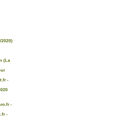
/2020)
n (La
eur
fr -
2020
o.fr -
fr -