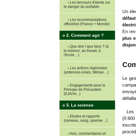
Les lanceurs d'alerte sur
le danger du portable
Un élec
défau
Les recommandations
officielles (France + Monde)
électr
En re
2. Comment agir ?
plus e
disjon
Que dire / que faire ? (à
la maison, au travail, à
l'école ...)
Com
Les actions régionales
(antennes-relais, Wimax ...)
Le ges
campag
Engagements pour le
Principe de Précaution
envoyé
(0,6V/m...)
défaill
3. La science
Les 
Etudes et rapports
(0 800 
(cerveau, sang, sperme ...)
inscri
procèd
Avis, commentaires et