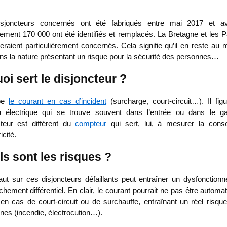
sjoncteurs concernés ont été fabriqués entre mai 2017 et av
lement 170 000 ont été identifiés et remplacés. La Bretagne et les 
seraient particulièrement concernés. Cela signifie qu’il en reste au
ns la nature présentant un risque pour la sécurité des personnes…
oi sert le disjoncteur ?
upe
le courant en cas d’incident
(surcharge, court-circuit…). Il fig
u électrique qui se trouve souvent dans l’entrée ou dans le g
cteur est différent du
compteur
qui sert, lui, à mesurer la con
icité.
s sont les risques ?
aut sur ces disjoncteurs défaillants peut entraîner un dysfonction
chement différentiel. En clair, le courant pourrait ne pas être autom
en cas de court-circuit ou de surchauffe, entraînant un réel risque
nes (incendie, électrocution…).