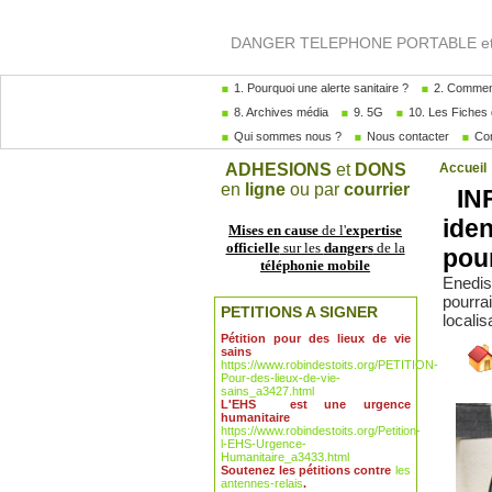
DANGER TELEPHONE PORTABLE et A
1. Pourquoi une alerte sanitaire ?
2. Comment
8. Archives média
9. 5G
10. Les Fiches 
Qui sommes nous ?
Nous contacter
Com
ADHESIONS
et
DONS
Accueil
en
ligne
ou par
courrier
INF
iden
Mises en cause
de l'
expertise
officielle
sur les
dangers
de la
pour
téléphonie mobile
Enedis 
pourrai
PETITIONS A SIGNER
localis
Pétition pour des lieux de vie
sains
https://www.robindestoits.org/PETITION-
Pour-des-lieux-de-vie-
sains_a3427.html
L'EHS est une urgence
humanitaire
https://www.robindestoits.org/Petition-
l-EHS-Urgence-
Humanitaire_a3433.html
Soutenez les pétitions contre
les
antennes-relais
.