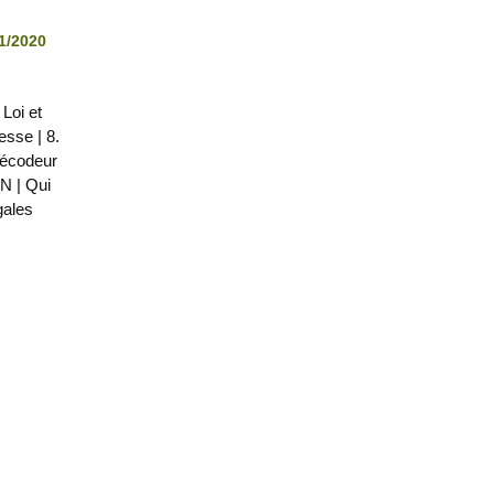
01/2020
 Loi et
resse
|
8.
décodeur
ON
|
Qui
gales