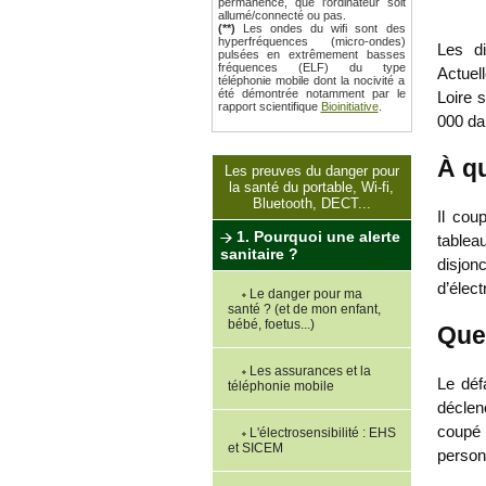
permanence, que l'ordinateur soit
allumé/connecté ou pas.
(**)
Les ondes du wifi sont des
hyperfréquences (micro-ondes)
Les di
pulsées en extrêmement basses
fréquences (ELF) du type
Actuel
téléphonie mobile dont la nocivité a
été démontrée notamment par le
Loire 
rapport scientifique
Bioinitiative
.
000 da
À qu
Les preuves du danger pour
la santé du portable, Wi-fi,
Bluetooth, DECT...
Il co
1. Pourquoi une alerte
tablea
sanitaire ?
disjon
d’électr
Le danger pour ma
santé ? (et de mon enfant,
bébé, foetus...)
Quel
Les assurances et la
Le déf
téléphonie mobile
déclen
coupé 
L'électrosensibilité : EHS
et SICEM
person