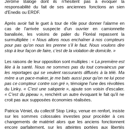
Jérôme Baloge dont ils n’hésitent pas à évoquer la
responsabilité du fait de ses anciennes fonctions an sien
d’Enedis ou ERDF.
Après avoir fait le guet à tour de rôle pour donner l’alarme en
cas de l’arrivée suspecte d’un ouvrier en camionnette
banalisée, les voisins de palier du Floréal repassent la
surmultipliée :
« Nous allons nous enchaîner à nos compteurs
pour pas qu’on nous les prenne s’il le faut. Nous voulons dire
stop à leur façon de faire, c’est de la violation de domicile. »
Les raisons de leur opposition sont multiples : «
La première est
liée à la santé. Nous ne sommes pas du tout convaincus par
les reportages qui se veulent rassurants diffusés à la télé. Ma
mère a un pace-maker, je me bats aussi pour qu’on ne lui pose
pas ce compteur contre son gré »,
témoigne l’une des révoltées
du Linky.
« C’est une saloperie »
, ajoute son voisin d’escalier.
« C’est du pipeau »
, renchérit un autre évoquant le fait qu’il ne
croit pas aux supposées économies réalisées.
Patricia Véniel, du collectif Stop Linky, venue en renfort, insiste
sur les sommes colossales investies pour procéder à ces
changements de matériel alors que les anciens fonctionnent
encore parfaitement, sur les atteintes portées aux libertés