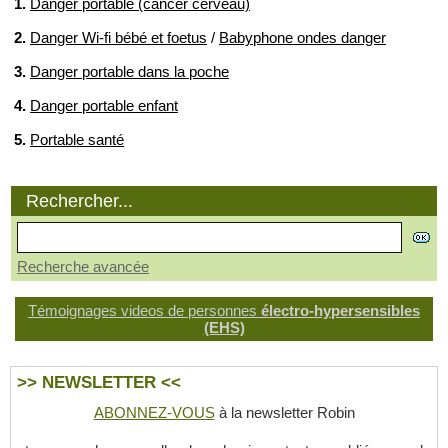
1.
Danger portable (cancer cerveau)
2.
Danger Wi-fi bébé et foetus
/
Babyphone ondes danger
3.
Danger portable dans la poche
4.
Danger portable enfant
5.
Portable santé
Rechercher...
Recherche avancée
Témoignages videos de personnes
électro-hypersensibles
(EHS)
>> NEWSLETTER <<
ABONNEZ-VOUS
à la newsletter Robin