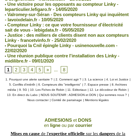
Une victoire pour les opposants au compteur Linky -
leparticulier.lefigaro.fr - 14/05/2020
Valromey-sur-Séran - Des compteurs Linky qui inquiètent
- lavoixdelain.fr - 10/05/2020
Compteur Linky : ce que votre fournisseur d’électricité
sait de vous - lebigdata.fr - 05/05/2020
Justice : des milliers de clients disent non aux compteurs
Linky - francetvinfo.fr - 25/02/2020
Pourquoi la Cnil épingle Linky - usinenouvelle.com -
22/02/2020
Une réunion publique contre l'installation des Linky -
midilibre.fr - 09/01/2020
1
2
3
4
5
»
...
8
1. Pourquoi une alerte sanitaire ?
|
2. Comment agir ?
|
3. La science
|
4. Loi et Justice
|
5. Conflits d'intérêt
|
6. Compteurs dits "intelligents"
|
7. Espace presse
|
8. Archives
média
|
9. 5G
|
10. Les Fiches de Robin
|
11. Editoriaux
|
12. Le décodeur de Robin
|
13. En direct du Labo
|
NOUS SOUTENIR : ADHESION et DON
|
Qui sommes nous ?
|
Nous contacter
|
Comité de parrainage
|
Mentions légales
ADHESIONS
et
DONS
en
ligne
ou par
courrier
Mises en cause
de l'
expertise officielle
sur les
dangers
de la