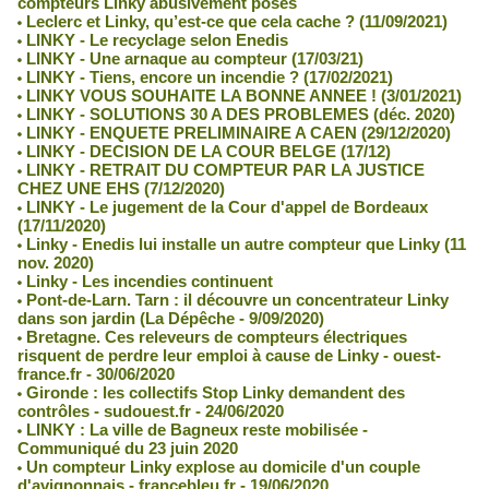
compteurs Linky abusivement posés
Leclerc et Linky, qu’est-ce que cela cache ? (11/09/2021)
LINKY - Le recyclage selon Enedis
LINKY - Une arnaque au compteur (17/03/21)
LINKY - Tiens, encore un incendie ? (17/02/2021)
LINKY VOUS SOUHAITE LA BONNE ANNEE ! (3/01/2021)
LINKY - SOLUTIONS 30 A DES PROBLEMES (déc. 2020)
LINKY - ENQUETE PRELIMINAIRE A CAEN (29/12/2020)
LINKY - DECISION DE LA COUR BELGE (17/12)
LINKY - RETRAIT DU COMPTEUR PAR LA JUSTICE
CHEZ UNE EHS (7/12/2020)
LINKY - Le jugement de la Cour d'appel de Bordeaux
(17/11/2020)
Linky - Enedis lui installe un autre compteur que Linky (11
nov. 2020)
Linky - Les incendies continuent
Pont-de-Larn. Tarn : il découvre un concentrateur Linky
dans son jardin (La Dépêche - 9/09/2020)
Bretagne. Ces releveurs de compteurs électriques
risquent de perdre leur emploi à cause de Linky - ouest-
france.fr - 30/06/2020
Gironde : les collectifs Stop Linky demandent des
contrôles - sudouest.fr - 24/06/2020
LINKY : La ville de Bagneux reste mobilisée -
Communiqué du 23 juin 2020
Un compteur Linky explose au domicile d'un couple
d'avignonnais - francebleu.fr - 19/06/2020