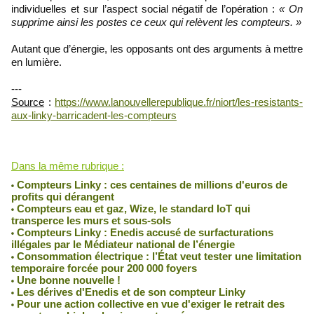
individuelles et sur l’aspect social négatif de l’opération :
« On
supprime ainsi les postes ce ceux qui relèvent les compteurs. »
Autant que d’énergie, les opposants ont des arguments à mettre
en lumière.
---
Source
:
https://www.lanouvellerepublique.fr/niort/les-resistants-
aux-linky-barricadent-les-compteurs
Lu 1381 fois
Dans la même rubrique :
Compteurs Linky : ces centaines de millions d'euros de
profits qui dérangent
Compteurs eau et gaz, Wize, le standard IoT qui
transperce les murs et sous-sols
Compteurs Linky : Enedis accusé de surfacturations
illégales par le Médiateur national de l’énergie
Consommation électrique : l’État veut tester une limitation
temporaire forcée pour 200 000 foyers
Une bonne nouvelle !
Les dérives d'Enedis et de son compteur Linky
Pour une action collective en vue d'exiger le retrait des