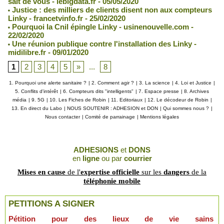
sait de vous - lebigdata.fr - 05/05/2020
Justice : des milliers de clients disent non aux compteurs
Linky - francetvinfo.fr - 25/02/2020
Pourquoi la Cnil épingle Linky - usinenouvelle.com -
22/02/2020
Une réunion publique contre l'installation des Linky -
midilibre.fr - 09/01/2020
1
2
3
4
5
»
...
8
1. Pourquoi une alerte sanitaire ?
|
2. Comment agir ?
|
3. La science
|
4. Loi et Justice
|
5. Conflits d'intérêt
|
6. Compteurs dits "intelligents"
|
7. Espace presse
|
8. Archives
média
|
9. 5G
|
10. Les Fiches de Robin
|
11. Editoriaux
|
12. Le décodeur de Robin
|
13. En direct du Labo
|
NOUS SOUTENIR : ADHESION et DON
|
Qui sommes nous ?
|
Nous contacter
|
Comité de parrainage
|
Mentions légales
ADHESIONS
et
DONS
en
ligne
ou par
courrier
Mises en cause
de l'
expertise officielle
sur les
dangers
de la
téléphonie mobile
PETITIONS A SIGNER
Pétition pour des lieux de vie sains