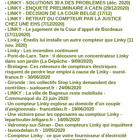
LINKY - SOLUTIONS 30 A DES PROBLEMES (déc. 2020)
LINKY - ENQUETE PRELIMINAIRE A CAEN (29/12/2020)
LINKY - DECISION DE LA COUR BELGE (17/12)
LINKY - RETRAIT DU COMPTEUR PAR LA JUSTICE
CHEZ UNE EHS (7/12/2020)
LINKY - Le jugement de la Cour d'appel de Bordeaux
(17/11/2020)
Linky - Enedis lui installe un autre compteur que Linky (11
nov. 2020)
Linky - Les incendies continuent
Pont-de-Larn. Tarn : il découvre un concentrateur Linky
dans son jardin (La Dépêche - 9/09/2020)
Bretagne. Ces releveurs de compteurs électriques
risquent de perdre leur emploi à cause de Linky - ouest-
france.fr - 30/06/2020
Gironde : les collectifs Stop Linky demandent des
contrôles - sudouest.fr - 24/06/2020
LINKY : La ville de Bagneux reste mobilisée -
Communiqué du 23 juin 2020
Un compteur Linky explose au domicile d'un couple
d'avignonnais - francebleu.fr - 19/06/2020
Une victoire pour les opposants au compteur Linky -
leparticulier.lefigaro.fr - 14/05/2020
Valromey-sur-Séran - Des compteurs Linky qui inquiètent
- lavoixdelain.fr - 10/05/2020
Compteur Linky : ce que votre fournisseur d’électricité