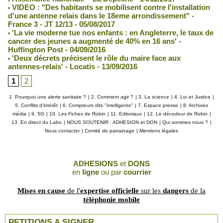
VIDEO : "Des habitants se mobilisent contre l'installation
d'une antenne relais dans le 18eme arrondissement" -
France 3 - JT 12/13 - 05/08/2017
'La vie moderne tue nos enfants : en Angleterre, le taux de
cancer des jeunes a augmenté de 40% en 16 ans' -
Huffington Post - 04/09/2016
'Deux décrets précisent le rôle du maire face aux
antennes-relais' - Locatis - 13/09/2016
1
2
1. Pourquoi une alerte sanitaire ?
|
2. Comment agir ?
|
3. La science
|
4. Loi et Justice
|
5. Conflits d'intérêt
|
6. Compteurs dits "intelligents"
|
7. Espace presse
|
8. Archives
média
|
9. 5G
|
10. Les Fiches de Robin
|
11. Editoriaux
|
12. Le décodeur de Robin
|
13. En direct du Labo
|
NOUS SOUTENIR : ADHESION et DON
|
Qui sommes nous ?
|
Nous contacter
|
Comité de parrainage
|
Mentions légales
ADHESIONS
et
DONS
en
ligne
ou par
courrier
Mises en cause
de l'
expertise officielle
sur les
dangers
de la
téléphonie mobile
PETITIONS A SIGNER