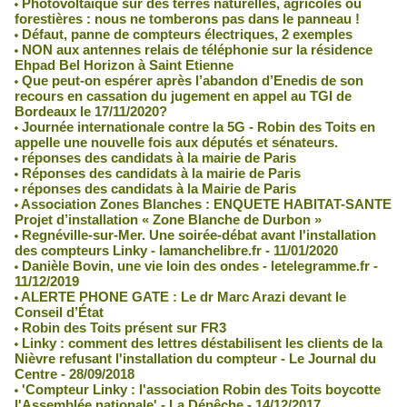
Photovoltaïque sur des terres naturelles, agricoles ou
forestières : nous ne tomberons pas dans le panneau !
Défaut, panne de compteurs électriques, 2 exemples
NON aux antennes relais de téléphonie sur la résidence
Ehpad Bel Horizon à Saint Etienne
Que peut-on espérer après l’abandon d’Enedis de son
recours en cassation du jugement en appel au TGI de
Bordeaux le 17/11/2020?
Journée internationale contre la 5G - Robin des Toits en
appelle une nouvelle fois aux députés et sénateurs.
réponses des candidats à la mairie de Paris
Réponses des candidats à la mairie de Paris
réponses des candidats à la Mairie de Paris
Association Zones Blanches : ENQUETE HABITAT-SANTE
Projet d’installation « Zone Blanche de Durbon »
Regnéville-sur-Mer. Une soirée-débat avant l'installation
des compteurs Linky - lamanchelibre.fr - 11/01/2020
Danièle Bovin, une vie loin des ondes - letelegramme.fr -
11/12/2019
ALERTE PHONE GATE : Le dr Marc Arazi devant le
Conseil d’État
Robin des Toits présent sur FR3
Linky : comment des lettres déstabilisent les clients de la
Nièvre refusant l'installation du compteur - Le Journal du
Centre - 28/09/2018
'Compteur Linky : l'association Robin des Toits boycotte
l'Assemblée nationale' - La Dépêche - 14/12/2017