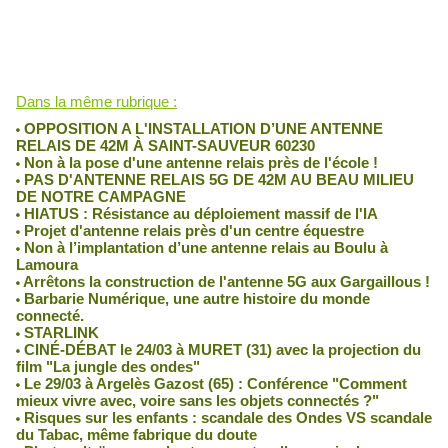
Robin des Toits
Lu 230 fois
Dans la même rubrique :
OPPOSITION A L'INSTALLATION D’UNE ANTENNE
RELAIS DE 42M À SAINT-SAUVEUR 60230
Non à la pose d'une antenne relais près de l'école !
PAS D'ANTENNE RELAIS 5G DE 42M AU BEAU MILIEU
DE NOTRE CAMPAGNE
HIATUS : Résistance au déploiement massif de l'IA
Projet d'antenne relais près d'un centre équestre
Non à l’implantation d’une antenne relais au Boulu à
Lamoura
Arrêtons la construction de l'antenne 5G aux Gargaillous !
Barbarie Numérique, une autre histoire du monde
connecté.
STARLINK
CINÉ-DÉBAT le 24/03 à MURET (31) avec la projection du
film "La jungle des ondes"
Le 29/03 à Argelès Gazost (65) : Conférence "Comment
mieux vivre avec, voire sans les objets connectés ?"
Risques sur les enfants : scandale des Ondes VS scandale
du Tabac, même fabrique du doute