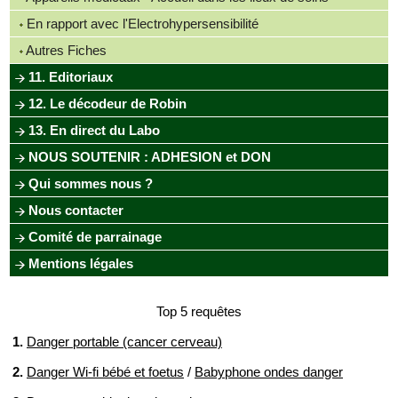
En rapport avec l'Electrohypersensibilité
Autres Fiches
11. Editoriaux
12. Le décodeur de Robin
13. En direct du Labo
NOUS SOUTENIR : ADHESION et DON
Qui sommes nous ?
Nous contacter
Comité de parrainage
Mentions légales
Top 5 requêtes
1.
Danger portable (cancer cerveau)
2.
Danger Wi-fi bébé et foetus
/
Babyphone ondes danger