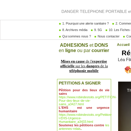
DANGER TELEPHONE PORTABLE et A
1. Pourquoi une alerte sanitaire ?
2. Comment
8. Archives média
9. 5G
10. Les Fiches 
Qui sommes nous ?
Nous contacter
Com
ADHESIONS
et
DONS
Accueil
en
ligne
ou par
courrier
Rép
Léa Fi
Mises en cause
de l'
expertise
officielle
sur les
dangers
de la
téléphonie mobile
PETITIONS A SIGNER
Pétition pour des lieux de vie
sains
https://www.robindestoits.org/PETITION-
Pour-des-lieux-de-vie-
sains_a3427.html
L'EHS est une urgence
humanitaire
https://www.robindestoits.org/Petition-
l-EHS-Urgence-
Humanitaire_a3433.html
Soutenez les pétitions contre
les
antennes-relais
.