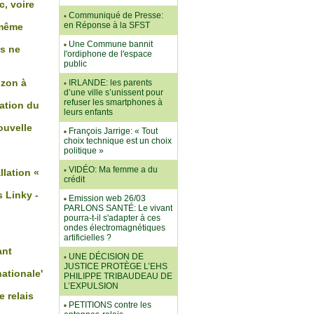
, voire
Communiqué de Presse:
en Réponse à la SFST
 même
Une Commune bannit
us ne
l'ordiphone de l'espace
public
izon à
IRLANDE: les parents
d’une ville s’unissent pour
refuser les smartphones à
ation du
leurs enfants
ouvelle
François Jarrige: « Tout
choix technique est un choix
politique »
VIDÉO: Ma femme a du
lation «
crédit
 Linky -
Emission web 26/03
PARLONS SANTÉ: Le vivant
pourra-t-il s'adapter à ces
ondes électromagnétiques
artificielles ?
ant
UNE DÉCISION DE
JUSTICE PROTÈGE L’EHS
ationale'
PHILIPPE TRIBAUDEAU DE
L’EXPULSION
 relais
PETITIONS contre les