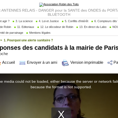
NTENNES RELAIS - DANGER pour la SANTE des ONDES du PORTAB
BLUETOOTH
 agir ?
3. La science
4. Loi et Justice
5. Conflits d'intérêt
6. Compteurs dits "
de Robin
11. Editoriaux
12. Le décodeur de Robin
13. En direct du Labo
NOU
ité de parrainage
Mentions légales
>
1. Pourquoi une alerte sanitaire ?
onses des candidats à la mairie de Pari
loche
Accueil
Envoyer à un ami
Version imprimable
Pa