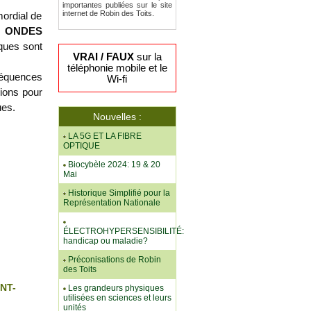
importantes publiées sur le site
internet de Robin des Toits.
mordial de
s
ONDES
ques sont
VRAI / FAUX
sur la
téléphonie mobile et le
séquences
Wi-fi
ions pour
ues.
Nouvelles :
LA 5G ET LA FIBRE
OPTIQUE
Biocybèle 2024: 19 & 20
Mai
Historique Simplifié pour la
Représentation Nationale
ÉLECTROHYPERSENSIBILITÉ:
handicap ou maladie?
Préconisations de Robin
des Toits
NT-
Les grandeurs physiques
utilisées en sciences et leurs
unités