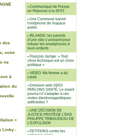
PAGNE
Communiqué de Presse:
en Réponse à la SFST
Une Commune bannit
l'ordiphone de l'espace
public
IRLANDE: les parents
d’une ville s’unissent pour
e des
refuser les smartphones à
leurs enfants
, voire
François Jarrige: « Tout
choix technique est un choix
us ne
politique »
VIDÉO: Ma femme a du
izon à
crédit
Emission web 26/03
ation du
PARLONS SANTÉ: Le vivant
pourra-t-il s'adapter à ces
ouvelle
ondes électromagnétiques
artificielles ?
UNE DÉCISION DE
JUSTICE PROTÈGE L’EHS
PHILIPPE TRIBAUDEAU DE
lation «
L’EXPULSION
 Linky -
PETITIONS contre les