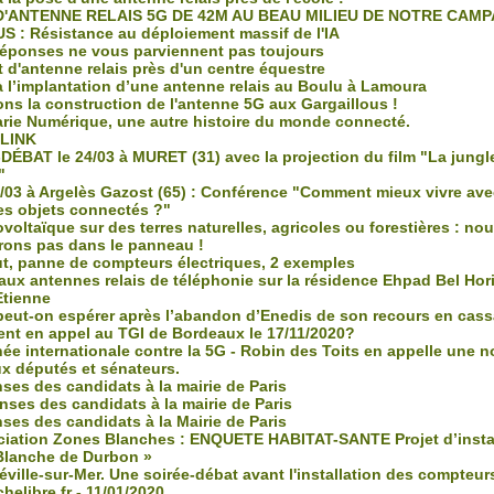
D'ANTENNE RELAIS 5G DE 42M AU BEAU MILIEU DE NOTRE CAM
S : Résistance au déploiement massif de l'IA
éponses ne vous parviennent pas toujours
 d'antenne relais près d'un centre équestre
 l’implantation d’une antenne relais au Boulu à Lamoura
ons la construction de l'antenne 5G aux Gargaillous !
rie Numérique, une autre histoire du monde connecté.
LINK
DÉBAT le 24/03 à MURET (31) avec la projection du film "La jungl
"
/03 à Argelès Gazost (65) : Conférence "Comment mieux vivre avec
es objets connectés ?"
oltaïque sur des terres naturelles, agricoles ou forestières : no
ons pas dans le panneau !
t, panne de compteurs électriques, 2 exemples
ux antennes relais de téléphonie sur la résidence Ehpad Bel Hor
Etienne
eut-on espérer après l’abandon d’Enedis de son recours en cass
nt en appel au TGI de Bordeaux le 17/11/2020?
ée internationale contre la 5G - Robin des Toits en appelle une n
ux députés et sénateurs.
ses des candidats à la mairie de Paris
ses des candidats à la mairie de Paris
ses des candidats à la Mairie de Paris
iation Zones Blanches : ENQUETE HABITAT-SANTE Projet d’instal
Blanche de Durbon »
ille-sur-Mer. Une soirée-débat avant l'installation des compteurs
helibre.fr - 11/01/2020