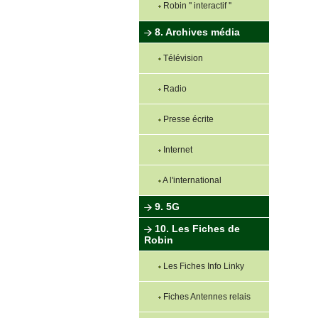
Robin '' interactif ''
8. Archives média
Télévision
Radio
Presse écrite
Internet
A l'international
9. 5G
10. Les Fiches de
Robin
Les Fiches Info Linky
Fiches Antennes relais