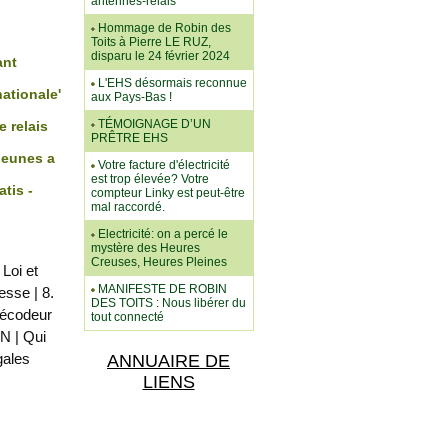
antennes-relais
Hommage de Robin des
Toits à Pierre LE RUZ,
disparu le 24 février 2024
ant
L'EHS désormais reconnue
ationale'
aux Pays-Bas !
TÉMOIGNAGE D’UN
 relais
PRÊTRE EHS
jeunes a
Votre facture d'électricité
est trop élevée? Votre
tis -
compteur Linky est peut-être
mal raccordé.
Electricité: on a percé le
mystère des Heures
Creuses, Heures Pleines
 Loi et
MANIFESTE DE ROBIN
resse
|
8.
DES TOITS : Nous libérer du
décodeur
tout connecté
ON
|
Qui
gales
ANNUAIRE DE
LIENS