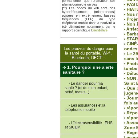
permanence, que l'ordinateur soit
PAS 
allumé/connecté ou pas.
(**)
Les ondes du wifi sont des
HIATU
hyperfréquences (micro-ondes)
Nos r
pulsées en extrêmement basses
Projet
fréquences (ELF) du type
téléphonie mobile dont la nocivité a
Non à
été démontrée notamment par le
Arrêt
rapport scientifique
Bioinitiative
.
Barba
STAR
CINÉ-
Les preuves du danger pour
ondes
la santé du portable, Wi-fi,
Le 29
Bluetooth, DECT...
sans l
Photov
1. Pourquoi une alerte
tomber
sanitaire ?
Défau
NON a
Saint 
Le danger pour ma
santé ? (et de mon enfant,
Que p
bébé, foetus...)
jugeme
Journ
fois a
Les assurances et la
répon
téléphonie mobile
Répon
répon
Assoc
L'électrosensibilité : EHS
et SICEM
Zone 
Regnév
lamanc