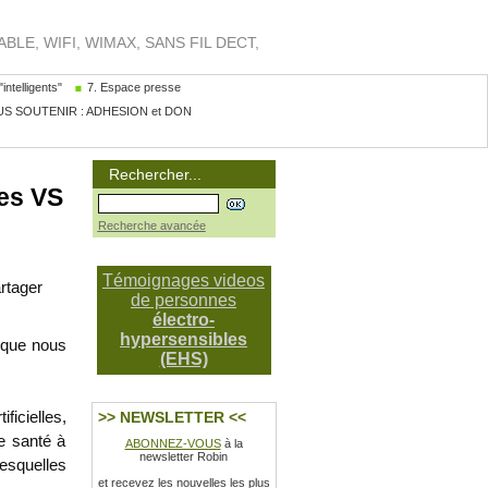
LE, WIFI, WIMAX, SANS FIL DECT,
intelligents"
7. Espace presse
S SOUTENIR : ADHESION et DON
Rechercher...
es VS
Recherche avancée
Témoignages videos
rtager
de personnes
électro-
hypersensibles
e que nous
(EHS)
icielles,
>> NEWSLETTER <<
e santé à
ABONNEZ-VOUS
à la
newsletter Robin
esquelles
et recevez les nouvelles les plus