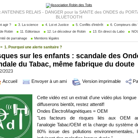
NTENNES RELAIS - DANGER pour la SANTE des ONDES du PORTAB
BLUETOOTH
 agir ?
3. La science
4. Loi et Justice
5. Conflits d'intérêt
6. Compteurs dits "
de Robin
11. Editoriaux
12. Le décodeur de Robin
13. En direct du Labo
NOU
ité de parrainage
Mentions légales
>
1. Pourquoi une alerte sanitaire ?
ques sur les enfants : scandale des Ond
ndale du Tabac, même fabrique du doute
12/2023
Accueil
Envoyer à un ami
Version imprimable
Pa
Cette vidéo est un extrait d'une vidéo plus longu
diffuserons bientôt, restez attentif!
Ondes ÉlectroMagnétiques = OEM
"Les facteurs de risques liés aux OEM artif
l'analogie Tabac/OEM et la charge du système d
80% issue des pollutions environnementales, l