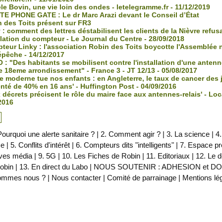
e Bovin, une vie loin des ondes - letelegramme.fr - 11/12/2019
E PHONE GATE : Le dr Marc Arazi devant le Conseil d’État
 des Toits présent sur FR3
: comment des lettres déstabilisent les clients de la Nièvre refus
allation du compteur - Le Journal du Centre - 28/09/2018
teur Linky : l'association Robin des Toits boycotte l'Assemblée n
épêche - 14/12/2017
: "Des habitants se mobilisent contre l'installation d'une antenne
e 18eme arrondissement" - France 3 - JT 12/13 - 05/08/2017
e moderne tue nos enfants : en Angleterre, le taux de cancer des 
té de 40% en 16 ans' - Huffington Post - 04/09/2016
décrets précisent le rôle du maire face aux antennes-relais' - Loca
2016
Pourquoi une alerte sanitaire ?
|
2. Comment agir ?
|
3. La science
|
4.
ce
|
5. Conflits d'intérêt
|
6. Compteurs dits "intelligents"
|
7. Espace p
ves média
|
9. 5G
|
10. Les Fiches de Robin
|
11. Editoriaux
|
12. Le 
obin
|
13. En direct du Labo
|
NOUS SOUTENIR : ADHESION et D
ommes nous ?
|
Nous contacter
|
Comité de parrainage
|
Mentions lé