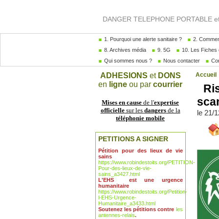
DANGER TELEPHONE PORTABLE et A
1. Pourquoi une alerte sanitaire ?
2. Comment
8. Archives média
9. 5G
10. Les Fiches 
Qui sommes nous ?
Nous contacter
Com
ADHESIONS
et
DONS
Accueil
en
ligne
ou par
courrier
Ris
sca
Mises en cause
de l'
expertise
officielle
sur les
dangers
de la
le 21/
téléphonie mobile
PETITIONS A SIGNER
Pétition pour des lieux de vie
sains
https://www.robindestoits.org/PETITION-
Pour-des-lieux-de-vie-
sains_a3427.html
L'EHS est une urgence
humanitaire
https://www.robindestoits.org/Petition-
l-EHS-Urgence-
Humanitaire_a3433.html
Soutenez les pétitions contre
les
antennes-relais
.