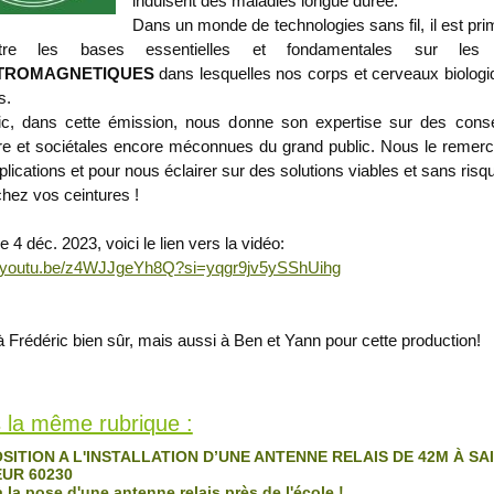
induisent des maladies longue durée."
Dans un monde de technologies sans fil, il est pri
itre les bases essentielles et fondamentales sur le
TROMAGNETIQUES
dans lesquelles nos corps et cerveaux biologi
s.
ic, dans cette émission, nous donne son expertise sur des con
ire et sociétales encore méconnues du grand public. Nous le remerc
lications et pour nous éclairer sur des solutions viables et sans risq
hez vos ceintures !
le 4 déc. 2023, voici le lien vers la vidéo:
//youtu.be/z4WJJgeYh8Q?si=yqgr9jv5ySShUihg
 Frédéric bien sûr, mais aussi à Ben et Yann pour cette production!
s Toits
ois
 la même rubrique :
ITION A L'INSTALLATION D’UNE ANTENNE RELAIS DE 42M À SAI
UR 60230
la pose d'une antenne relais près de l'école !