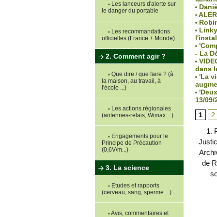
Les lanceurs d'alerte sur
Danièl
le danger du portable
ALERT
Robin
Linky 
Les recommandations
l'inst
officielles (France + Monde)
'Comp
- La D
2. Comment agir ?
VIDEO 
dans l
Que dire / que faire ? (à
'La vi
la maison, au travail, à
augmen
l'école ...)
'Deux 
13/09/
Les actions régionales
1
2
(antennes-relais, Wimax ...)
1. 
Engagements pour le
Justi
Principe de Précaution
(0,6V/m...)
Archi
de R
3. La science
s
Etudes et rapports
(cerveau, sang, sperme ...)
Avis, commentaires et