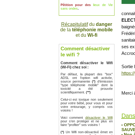
Pétition pour des
lieux de Vie
sans ondes
.
conna
ELEC
Récapitulatif
du
danger
baigné
de la
téléphonie mobile
Frédér
et du
Wi-fi
sanita
ses exp
Comment désactiver
Accroc
le wifi ?
Comment désactiver le Wifi
Sortie 
(Wi-Fi) chez soi :
https:
Par défaut, la plupart des "box"
ADSL ont l'option wifi activée,
source permanente
(*)
d'émission
"type téléphonie mobile" dont la
toxicité a été prouvée
scientifiquement.
(**)
Merci à
Celui-ci est toxique non seulement
Robin de
pour votre bébé, pour vous et pour
Lu 465 f
votre entourage, y compris vos
voisins !
Dans
Voici comment
désactiver le Wifi
pour s'en protéger et ne plus en
OPPOS
faire "profiter" ses voisins !
SAUVE
(*)
Un Wifi non-désactivé émet en
Non à 